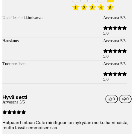
1
2
3
4
5
Uudelleenleikkimisarvo
Arvosana 5/5
5,0
Hauskuus
Arvosana 5/5
5,0
Tuotteen laatu
Arvosana 5/5
5,0
Hyvä setti
0
0
Arvosana 5/5
Halpaan hintaan Cole minifiguuri on nykyään melko harvinaista,
mutta tässä semmoisen saa.