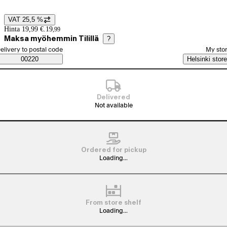
VAT 25,5 %
Price details
Hinta 19,99 €.
19
,
99
Maksa myöhemmin Tilillä
?
elect order method
elivery to postal code
My sto
Saatavuustiedot
00220
Helsinki store
Delivered
Not available
Ordered for pickup
Loading...
From store shelf
Loading...