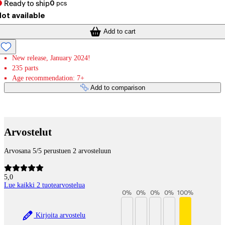
Ready to ship
0
pcs
ot available
Add to cart
New release, January 2024!
235 parts
Age recommendation: 7+
Add to comparison
Payment services
Arvostelut
Arvosana 5/5 perustuen 2 arvosteluun
5,0
Lue kaikki 2 tuotearvostelua
0
%
0
%
0
%
0
%
100
%
Kirjoita arvostelu