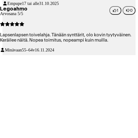
Empupe
17 tai alle
31.10.2025
Legoahmo
1
0
Arvosana 5/5
Lapsenlapsen toivelahja. Tänään synttärit, olo kovin tyytyväinen.
Keräilee näitä. Nopea toimitus, nopeampi kuin muilla.
Minävaan
55–64v
16.11.2024