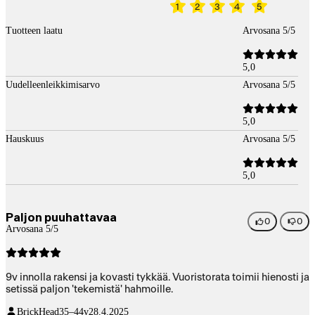
1
2
3
4
5
Tuotteen laatu
Arvosana 5/5
5,0
Uudelleenleikkimisarvo
Arvosana 5/5
5,0
Hauskuus
Arvosana 5/5
5,0
Paljon puuhattavaa
0
0
Arvosana 5/5
9v innolla rakensi ja kovasti tykkää. Vuoristorata toimii hienosti ja
setissä paljon 'tekemistä' hahmoille.
BrickHead
35–44v
28.4.2025