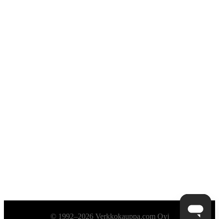
Alatunniste
© 1992–2026 Verkkokauppa.com Oyj