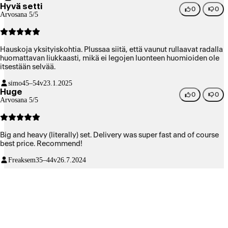
Hyvä setti
0
0
Arvosana 5/5
Hauskoja yksityiskohtia. Plussaa siitä, että vaunut rullaavat radalla
huomattavan liukkaasti, mikä ei legojen luonteen huomioiden ole
itsestään selvää.
simo
45–54v
23.1.2025
Huge
0
0
Arvosana 5/5
Big and heavy (literally) set. Delivery was super fast and of course
best price. Recommend!
Freaksem
35–44v
26.7.2024