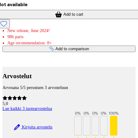
ot available
Add to cart
New release, June 2024!
986 parts
Age recommendation: 8+
Add to comparison
Payment services
Arvostelut
Arvosana 5/5 perustuen 3 arvosteluun
5,0
Lue kaikki 3 tuotearvostelua
0
%
0
%
0
%
0
%
100
%
Kirjoita arvostelu