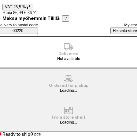
VAT 25,5 %
Price details
Hinta 86,99 €.
86
,
99
Maksa myöhemmin Tilillä
?
elect order method
elivery to postal code
My sto
Saatavuustiedot
00220
Helsinki store
Delivered
Not available
Ordered for pickup
Loading...
From store shelf
Loading...
Ready to ship
0
pcs