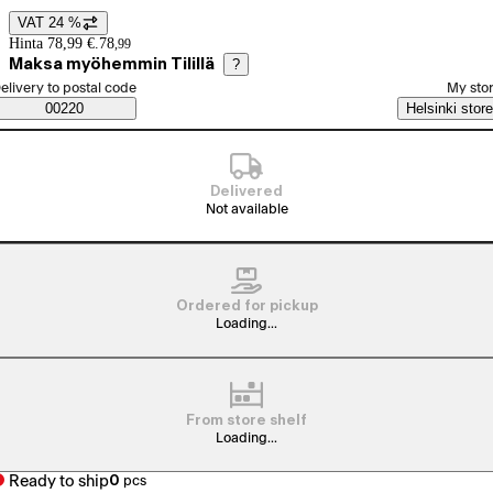
VAT 24 %
Price details
Hinta 78,99 €.
78
,
99
Maksa myöhemmin Tilillä
?
elect order method
elivery to postal code
My sto
Saatavuustiedot
00220
Helsinki store
Delivered
Not available
Ordered for pickup
Loading...
From store shelf
Loading...
Ready to ship
0
pcs