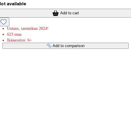
ot available
Add to cart
Uutuus, tammikuu 2024!
623 osaa
Ikäsuositus: 6+
Add to comparison
Payment services