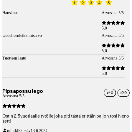
1
2
3
4
5
Hauskuus
Arvosana 5/5
5,0
Uudelleenleikkimisarvo
Arvosana 5/5
5,0
Tuotteen laatu
Arvosana 5/5
5,0
Pipsapossu lego
0
0
Arvosana 5/5
Ostin 2,5vuotiaalle tytölle joka piti tästä erittäin paljon,tosi hieno
setti
minski
55–64v
13.6.2024