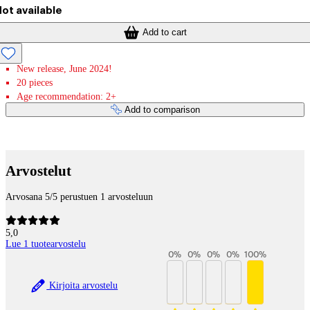
ot available
Add to cart
New release, June 2024!
20 pieces
Age recommendation: 2+
Add to comparison
Payment services
Arvostelut
Arvosana 5/5 perustuen 1 arvosteluun
5,0
Lue 1 tuotearvostelu
0
%
0
%
0
%
0
%
100
%
Kirjoita arvostelu