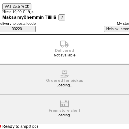
VAT 25,5 %
Price details
Hinta 19,99 €.
19
,
99
Maksa myöhemmin Tilillä
?
elect order method
elivery to postal code
My sto
Saatavuustiedot
00220
Helsinki store
Delivered
Not available
Ordered for pickup
Loading...
From store shelf
Loading...
Ready to ship
0
pcs