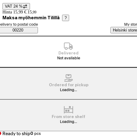
VAT 24 %
Price details
Hinta 15,99 €.
15
,
99
Maksa myöhemmin Tilillä
?
elect order method
elivery to postal code
My sto
Saatavuustiedot
00220
Helsinki store
Delivered
Not available
Ordered for pickup
Loading...
From store shelf
Loading...
Ready to ship
0
pcs