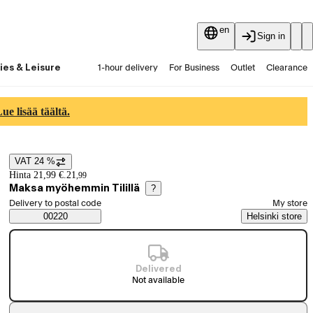
en
Sign in
ies & Leisure
1-hour delivery
For Business
Outlet
Clearance
Guides and articles
Vaihtokauppa
Services
Latest
e lisää täältä.
VAT 24 %
Price details
Hinta 21,99 €.
21
,
99
Maksa myöhemmin Tilillä
?
Select order method
Delivery to postal code
My store
Saatavuustiedot
00220
Helsinki store
Delivered
Not available