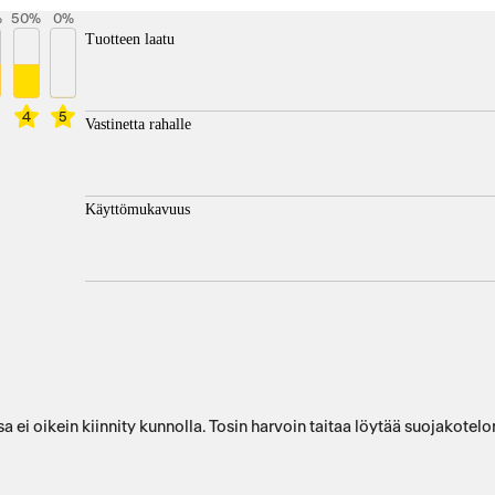
%
50
%
0
%
Tuotteen laatu
4
5
Vastinetta rahalle
Käyttömukavuus