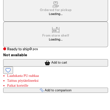
Ordered for pickup
Loading...
From store shelf
Loading...
Ready to ship
0
pcs
Not available
Add to cart
Laadukasta PU-nahkaa
Taittuu pöytätelineeksi
Paikat korteille
Add to comparison