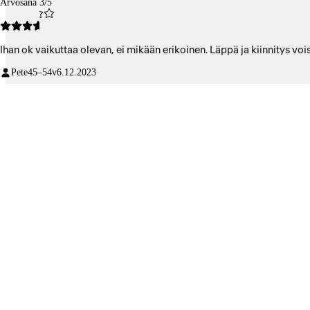
Arvosana 3/5
Ihan ok vaikuttaa olevan, ei mikään erikoinen. Läppä ja kiinnitys vois
Pete
45–54v
6.12.2023