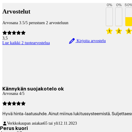
0
%
0
%
50
Arvostelut
Arvosana 3.5/5 perustuen 2 arvosteluun
1
2
3
3,5
Kirjoita arvostelu
Lue kaikki 2 tuotearvostelua
Kännykän suojakotelo ok
Arvosana 4/5
Verkkokaupan asiakas
65 tai yli
12.11.2023
Perus kuori