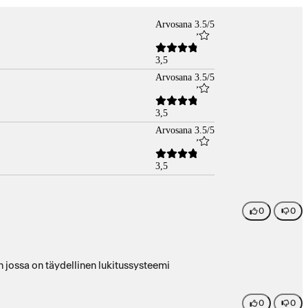
Arvosana 3.5/5
3,5
Arvosana 3.5/5
3,5
Arvosana 3.5/5
3,5
0
0
Hyvä hinta-laatusuhde. Ainut miinus lukitussysteemistä. Suljettaessa ei oikein kiinnity kunnolla. Tosin harvoin taitaa löytää suojakotelon jossa on täydellinen lukitussysteemi
0
0