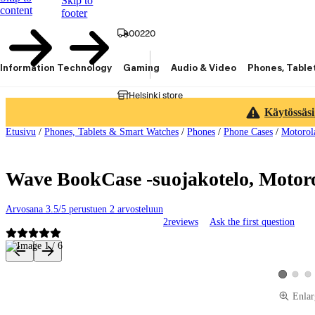
Skip to
content
footer
00220
Information Technology
Gaming
Audio & Video
Phones, Table
Helsinki store
Käytössäsi
Etusivu
/
Phones, Tablets & Smart Watches
/
Phones
/
Phone Cases
/
Motorol
Wave BookCase -suojakotelo, Motor
Arvosana 3.5/5 perustuen 2 arvosteluun
2
reviews
Ask the first question
Product images and videos
View pro
Vie
View prod
Enlar