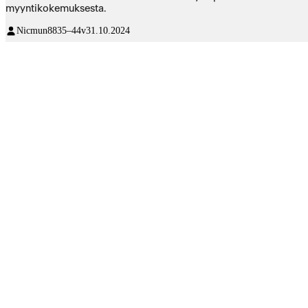
myyntikokemuksesta.
Nicmun88
35–44v
31.10.2024