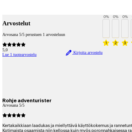
Payment services
0
%
0
%
0
%
Arvostelut
Arvosana 5/5 perustuen 1 arvosteluun
1
2
3
5,0
Kirjoita arvostelu
Lue 1 tuotearvostelu
Rohje adventurister
Arvosana 5/5
Kertakaikkiaan laadukas ja miellyttävä käyttökokemus ja rannetun
Kotimaista osaamista niin kellossa kuin myös poronnahkaisessa rann