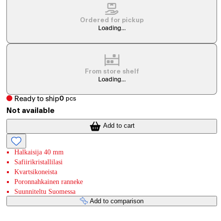
Ordered for pickup
Loading...
From store shelf
Loading...
Ready to ship
0
pcs
Not available
Add to cart
Halkaisija 40 mm
Safiirikristallilasi
Kvartsikoneista
Poronnahkainen ranneke
Suunniteltu Suomessa
Add to comparison