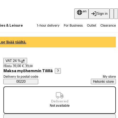
en
Sign in
ies & Leisure
1-hour delivery
For Business
Outlet
Clearance
Guides and articles
Vaihtokauppa
Services
Latest
e lisää täältä.
VAT 24 %
Price details
Hinta 39,00 €.
39
,
00
Maksa myöhemmin Tilillä
?
Select order method
Delivery to postal code
My store
Saatavuustiedot
00220
Helsinki store
Delivered
Not available