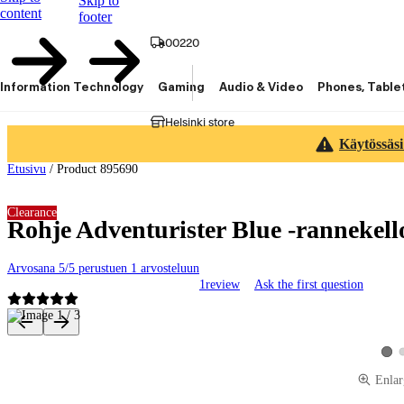
Skip to
content
footer
00220
Information Technology
Gaming
Audio & Video
Phones, Table
Helsinki store
Käytössäsi
Etusivu
/
Product 895690
Clearance
Rohje Adventurister Blue -rannekell
Arvosana 5/5 perustuen 1 arvosteluun
1
review
Ask the first question
Product images and videos
View
Enlar