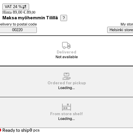
VAT 24 %
Price details
Hinta 89,00 €.
89
,
00
Maksa myöhemmin Tilillä
?
elect order method
elivery to postal code
My sto
Saatavuustiedot
00220
Helsinki store
Delivered
Not available
Ordered for pickup
Loading...
From store shelf
Loading...
Ready to ship
0
pcs