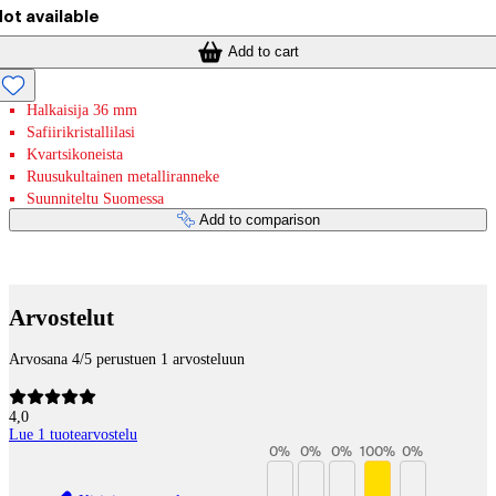
ot available
Add to cart
Halkaisija 36 mm
Safiirikristallilasi
Kvartsikoneista
Ruusukultainen metalliranneke
Suunniteltu Suomessa
Add to comparison
Payment services
Arvostelut
Arvosana 4/5 perustuen 1 arvosteluun
4,0
Lue 1 tuotearvostelu
0
%
0
%
0
%
100
%
0
%