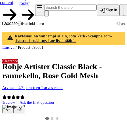
content
footer
Sign in
00220
Helsinki store
en
Käytössäsi on vanhempi selain, jota Verkkokauppa.com-
sivusto ei enää tue. Lue lisää täältä.
Etusivu
/
Product 895681
Clearance
Rohje Artister Classic Black -
rannekello, Rose Gold Mesh
Arvosana 4/5 perustuen 1 arvosteluun
1
review
Ask the first question
Product images and videos
View product image 2
View product image 3
View product image 1