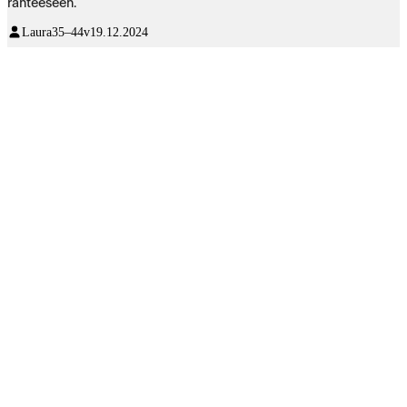
ranteeseen.
Laura
35–44v
19.12.2024