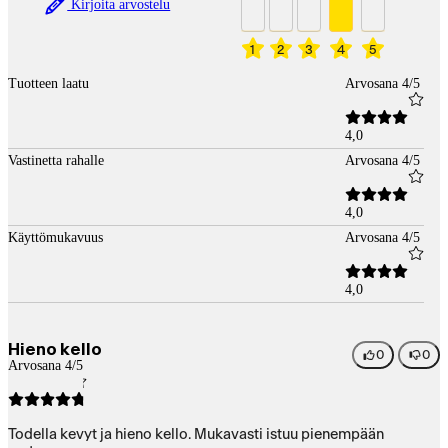
Kirjoita arvostelu
1
2
3
4
5
Tuotteen laatu
Arvosana 4/5
4,0
Vastinetta rahalle
Arvosana 4/5
4,0
Käyttömukavuus
Arvosana 4/5
4,0
Hieno kello
0
0
Arvosana 4/5
Todella kevyt ja hieno kello. Mukavasti istuu pienempään