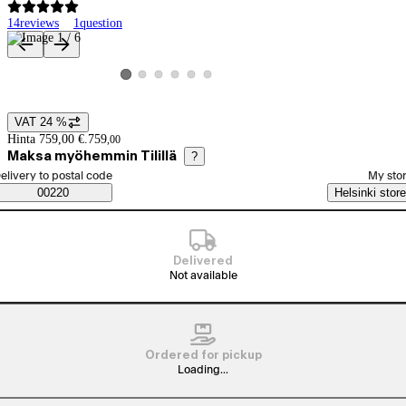
14
reviews
1
question
Product images and videos
View product image 2
View product image 3
View product image 4
View product image 5
View product image 6
View product image 1
VAT 24 %
Price details
Hinta 759,00 €.
759
,
00
Maksa myöhemmin Tilillä
?
elect order method
elivery to postal code
My sto
Saatavuustiedot
00220
Helsinki store
Delivered
Not available
Ordered for pickup
Loading...