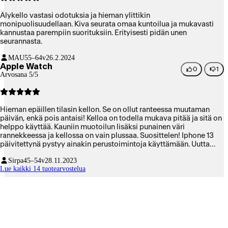
Älykello vastasi odotuksia ja hieman ylittikin
monipuolisuudellaan. Kiva seurata omaa kuntoilua ja mukavasti
kannustaa parempiin suorituksiin. Erityisesti pidän unen
seurannasta.
MAU
55–64v
26.2.2024
Apple Watch
0
1
Arvosana 5/5
Hieman epäillen tilasin kellon. Se on ollut ranteessa muutaman
päivän, enkä pois antaisi! Kelloa on todella mukava pitää ja sitä on
helppo käyttää. Kauniin muotoilun lisäksi punainen väri
rannekkeessa ja kellossa on vain plussaa. Suosittelen! Iphone 13
päivitettynä pystyy ainakin perustoimintoja käyttämään. Uutta
puhelinta odotellessa 😅
Sirpa
45–54v
28.11.2023
Lue kaikki 14 tuotearvostelua