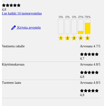
4,8
Lue kaikki 14 tuotearvostelua
0
%
0
%
0
%
21
%
78
%
Kirjoita arvostelu
1
2
3
4
5
Vastinetta rahalle
Arvosana 4.7/5
4,7
Käyttömukavuus
Arvosana 4.8/5
4,8
Tuotteen laatu
Arvosana 4.8/5
4,8