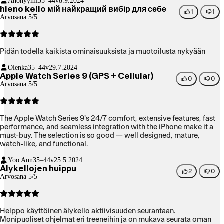
Anonyymi
35–44v
8.9.2024
hieno kello мій найкращий вибір для себе
1
1
Arvosana 5/5
Pidän todella kaikista ominaisuuksista ja muotoilusta nykyään
Olenka
35–44v
29.7.2024
Apple Watch Series 9 (GPS + Cellular)
0
0
Arvosana 5/5
The Apple Watch Series 9's 24/7 comfort, extensive features, fast
performance, and seamless integration with the iPhone make it a
must-buy. The selection is so good — well designed, mature,
watch-like, and functional.
Yoo Ann
35–44v
25.5.2024
Älykellojen huippu
2
0
Arvosana 5/5
Helppo käyttöinen älykello aktiivisuuden seurantaan.
Monipuoliset ohjelmat eri treeneihin ja on mukava seurata oman