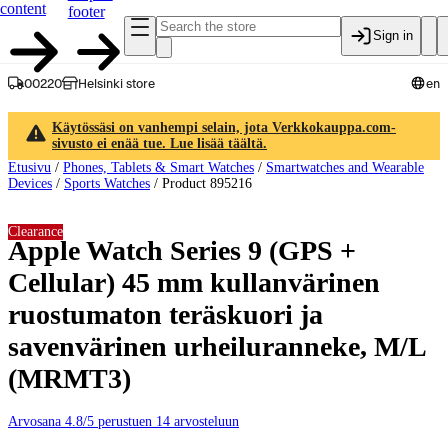
content
footer
Sign in
00220
Helsinki store
en
Käytössäsi on vanhempi selain, jota Verkkokauppa.com-
sivusto ei enää tue. Lue lisää täältä.
Etusivu
/
Phones, Tablets & Smart Watches
/
Smartwatches and Wearable
Devices
/
Sports Watches
/
Product 895216
Clearance
Apple Watch Series 9 (GPS +
Cellular) 45 mm kullanvärinen
ruostumaton teräskuori ja
savenvärinen urheiluranneke, M/L
(MRMT3)
Arvosana 4.8/5 perustuen 14 arvosteluun