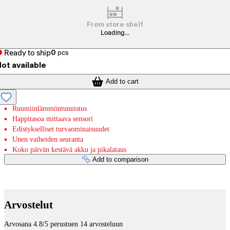
From store shelf
Loading...
Ready to ship
0
pcs
ot available
Add to cart
Ruumiinlämmöntunnistus
Happitasoa mittaava sensori
Edistykselliset turvaominaisuudet
Unen vaiheiden seuranta
Koko päivän kestävä akku ja pikalataus
Add to comparison
Payment services
Arvostelut
Arvosana 4.8/5 perustuen 14 arvosteluun