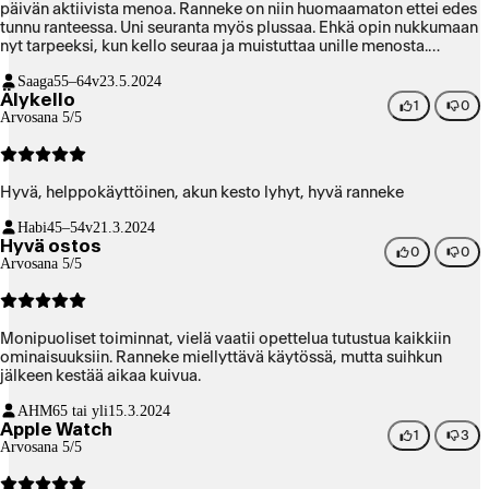
päivän aktiivista menoa. Ranneke on niin huomaamaton ettei edes
tunnu ranteessa. Uni seuranta myös plussaa. Ehkä opin nukkumaan
nyt tarpeeksi, kun kello seuraa ja muistuttaa unille menosta.
Suosittelen lämpimästi tätä kelloa.
Saaga
55–64v
23.5.2024
Älykello
1
0
Arvosana 5/5
Hyvä, helppokäyttöinen, akun kesto lyhyt, hyvä ranneke
Habi
45–54v
21.3.2024
Hyvä ostos
0
0
Arvosana 5/5
Monipuoliset toiminnat, vielä vaatii opettelua tutustua kaikkiin
ominaisuuksiin. Ranneke miellyttävä käytössä, mutta suihkun
jälkeen kestää aikaa kuivua.
AHM
65 tai yli
15.3.2024
Apple Watch
1
3
Arvosana 5/5