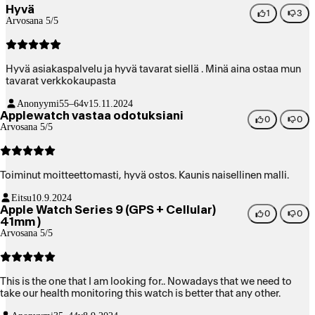
Hyvä
1
3
Arvosana 5/5
Hyvä asiakaspalvelu ja hyvä tavarat siellä . Minä aina ostaa mun
tavarat verkkokaupasta
Anonyymi
55–64v
15.11.2024
Applewatch vastaa odotuksiani
0
0
Arvosana 5/5
Toiminut moitteettomasti, hyvä ostos. Kaunis naisellinen malli.
Eitsu
10.9.2024
Apple Watch Series 9 (GPS + Cellular)
0
0
41mm )
Arvosana 5/5
This is the one that I am looking for.. Nowadays that we need to
take our health monitoring this watch is better that any other.