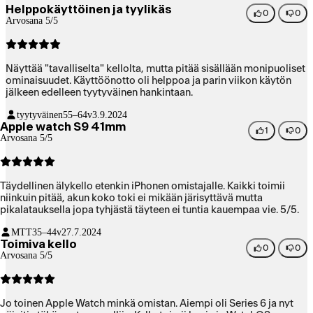
Helppokäyttöinen ja tyylikäs
0
0
Arvosana 5/5
Näyttää "tavalliselta" kellolta, mutta pitää sisällään monipuoliset
ominaisuudet. Käyttöönotto oli helppoa ja parin viikon käytön
jälkeen edelleen tyytyväinen hankintaan.
tyytyväinen
55–64v
3.9.2024
Apple watch S9 41mm
1
0
Arvosana 5/5
Täydellinen älykello etenkin iPhonen omistajalle. Kaikki toimii
niinkuin pitää, akun koko toki ei mikään järisyttävä mutta
pikalatauksella jopa tyhjästä täyteen ei tuntia kauempaa vie. 5/5.
MTT
35–44v
27.7.2024
Toimiva kello
0
0
Arvosana 5/5
Jo toinen Apple Watch minkä omistan. Aiempi oli Series 6 ja nyt