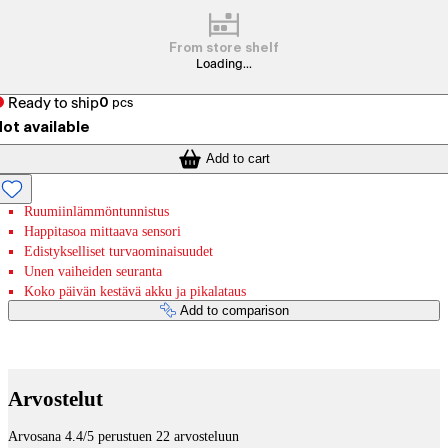
From store shelf
Loading...
Ready to ship
0
pcs
ot available
Add to cart
Ruumiinlämmöntunnistus
Happitasoa mittaava sensori
Edistykselliset turvaominaisuudet
Unen vaiheiden seuranta
Koko päivän kestävä akku ja pikalataus
Add to comparison
Payment services
Arvostelut
Arvosana 4.4/5 perustuen 22 arvosteluun