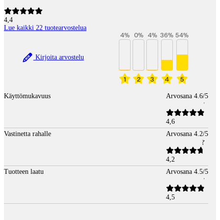
4,4
Lue kaikki 22 tuotearvostelua
4
%
0
%
4
%
36
%
54
%
Kirjoita arvostelu
1
2
3
4
5
Käyttömukavuus
Arvosana 4.6/5
4,6
Vastinetta rahalle
Arvosana 4.2/5
4,2
Tuotteen laatu
Arvosana 4.5/5
4,5