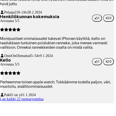
hyvä juttu
Pelaaja2
18–24v
28.2.2024
Henkilökunnan kokemuksia
1
0
Arvosana 5/5
Monipuoliset ominaisuudet tukevat iPhonen käyttöä, kello on
laadukkaan tuntuinen poislukien ranneke, joka menee varmasti
vaihtoon. Onneksi rannekkeiden osalta on mistä valita.
OnniOnOlematta
45–54v
9.1.2024
Kello
1
0
Arvosana 5/5
Perheemme toinen apple watch. Tykkäämme todella paljon, väri,
muotoilu, sisältöominaisuudet.
Pak
65 tai yli
1.1.2024
Lue kaikki 22 tuotearvostelua