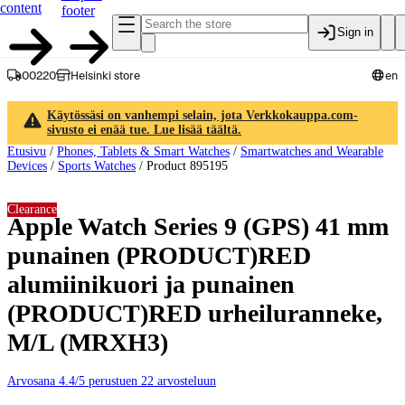
content
footer
Sign in
00220
Helsinki store
en
Käytössäsi on vanhempi selain, jota Verkkokauppa.com-
sivusto ei enää tue. Lue lisää täältä.
Etusivu
/
Phones, Tablets & Smart Watches
/
Smartwatches and Wearable
Devices
/
Sports Watches
/
Product 895195
Clearance
Apple Watch Series 9 (GPS) 41 mm
punainen (PRODUCT)RED
alumiinikuori ja punainen
(PRODUCT)RED urheiluranneke,
M/L (MRXH3)
Arvosana 4.4/5 perustuen 22 arvosteluun