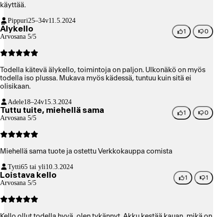
käyttää.
Pippuri
25–34v
11.5.2024
Älykello
1
0
Arvosana 5/5
Todella kätevä älykello, toimintoja on paljon. Ulkonäkö on myös
todella iso plussa. Mukava myös kädessä, tuntuu kuin sitä ei
olisikaan.
Adele
18–24v
15.3.2024
Tuttu tuite, miehellä sama
1
0
Arvosana 5/5
Miehellä sama tuote ja ostettu Verkkokauppa comista
Tytti
65 tai yli
10.3.2024
Loistava kello
1
1
Arvosana 5/5
Kello ollut todella hyvä, olen tykännyt. Akku kestää kauan, mikä on