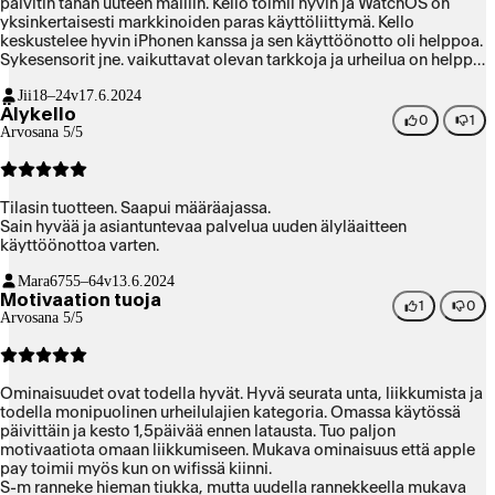
päivitin tähän uuteen malliin. Kello toimii hyvin ja WatchOS on
yksinkertaisesti markkinoiden paras käyttöliittymä. Kello
keskustelee hyvin iPhonen kanssa ja sen käyttöönotto oli helppoa.
Sykesensorit jne. vaikuttavat olevan tarkkoja ja urheilua on helppo
seurata.
Jii
18–24v
17.6.2024
Älykello
0
1
Arvosana 5/5
Tilasin tuotteen. Saapui määräajassa.
Sain hyvää ja asiantuntevaa palvelua uuden älyläaitteen
käyttöönottoa varten.
Mara67
55–64v
13.6.2024
Motivaation tuoja
1
0
Arvosana 5/5
Ominaisuudet ovat todella hyvät. Hyvä seurata unta, liikkumista ja
todella monipuolinen urheilulajien kategoria. Omassa käytössä
päivittäin ja kesto 1,5päivää ennen latausta. Tuo paljon
motivaatiota omaan liikkumiseen. Mukava ominaisuus että apple
pay toimii myös kun on wifissä kiinni.
S-m ranneke hieman tiukka, mutta uudella rannekkeella mukava