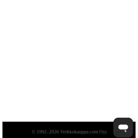
Alatunniste
© 1992–2026 Verkkokauppa.com Oyj