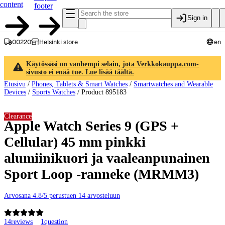
content
footer
Sign in
00220
Helsinki store
en
Käytössäsi on vanhempi selain, jota Verkkokauppa.com-
sivusto ei enää tue. Lue lisää täältä.
Etusivu
/
Phones, Tablets & Smart Watches
/
Smartwatches and Wearable
Devices
/
Sports Watches
/
Product 895183
Clearance
Apple Watch Series 9 (GPS +
Cellular) 45 mm pinkki
alumiinikuori ja vaaleanpunainen
Sport Loop -ranneke (MRMM3)
Arvosana 4.8/5 perustuen 14 arvosteluun
14
reviews
1
question