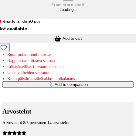
From store shelf
Loading...
Ready to ship
0
pcs
ot available
Add to cart
Ruumiinlämmöntunnistus
Happitasoa mittaava sensori
Edistykselliset turvaominaisuudet
Unen vaiheiden seuranta
Koko päivän kestävä akku ja pikalataus
Add to comparison
Payment services
Arvostelut
Arvosana 4.8/5 perustuen 14 arvosteluun