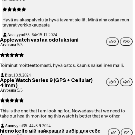
Hyvä asiakaspalvelu ja hyvä tavarat siellä . Minä aina ostaa mun
tavarat verkkokaupasta
Anonyymi
55–64v
15.11.2024
Applewatch vastaa odotuksiani
0
0
Arvosana 5/5
Toiminut moitteettomasti, hyvä ostos. Kaunis naisellinen malli.
Eitsu
10.9.2024
Apple Watch Series 9 (GPS + Cellular)
0
0
41mm )
Arvosana 5/5
This is the one that I am looking for.. Nowadays that we need to
take our health monitoring this watch is better that any other.
Anonyymi
35–44v
8.9.2024
hieno kello мій найкращий вибір для себе
1
1