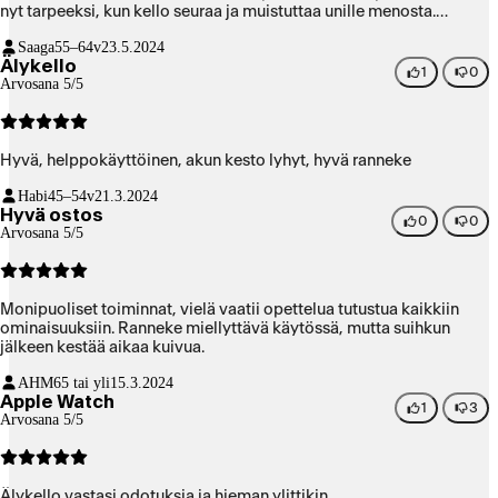
nyt tarpeeksi, kun kello seuraa ja muistuttaa unille menosta.
Suosittelen lämpimästi tätä kelloa.
Saaga
55–64v
23.5.2024
Älykello
1
0
Arvosana 5/5
Hyvä, helppokäyttöinen, akun kesto lyhyt, hyvä ranneke
Habi
45–54v
21.3.2024
Hyvä ostos
0
0
Arvosana 5/5
Monipuoliset toiminnat, vielä vaatii opettelua tutustua kaikkiin
ominaisuuksiin. Ranneke miellyttävä käytössä, mutta suihkun
jälkeen kestää aikaa kuivua.
AHM
65 tai yli
15.3.2024
Apple Watch
1
3
Arvosana 5/5
Älykello vastasi odotuksia ja hieman ylittikin