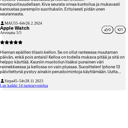
monipuolisuudellaan. Kiva seurata omaa kuntoilua ja mukavasti
kannustaa parempiin suorituksiin. Erityisesti pidän unen
seurannasta.
MAU
55–64v
26.2.2024
Apple Watch
0
1
Arvosana 5/5
Hieman epäillen tilasin kellon. Se on ollut ranteessa muutaman
päivän, enkä pois antaisi! Kelloa on todella mukava pitää ja sitä on
helppo käyttää. Kauniin muotoilun lisäksi punainen väri
rannekkeessa ja kellossa on vain plussaa. Suosittelen! Iphone 13
päivitettynä pystyy ainakin perustoimintoja käyttämään. Uutta
puhelinta odotellessa 😅
Sirpa
45–54v
28.11.2023
Lue kaikki 14 tuotearvostelua