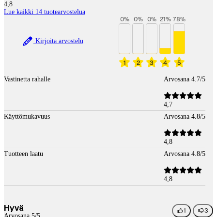
4,8
Lue kaikki 14 tuotearvostelua
0
%
0
%
0
%
21
%
78
%
Kirjoita arvostelu
1
2
3
4
5
Vastinetta rahalle
Arvosana 4.7/5
4,7
Käyttömukavuus
Arvosana 4.8/5
4,8
Tuotteen laatu
Arvosana 4.8/5
4,8
Hyvä
1
3
Arvosana 5/5