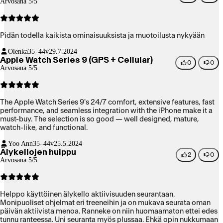
Arvosana 5/5
Pidän todella kaikista ominaisuuksista ja muotoilusta nykyään
Olenka
35–44v
29.7.2024
Apple Watch Series 9 (GPS + Cellular)
0
0
Arvosana 5/5
The Apple Watch Series 9's 24/7 comfort, extensive features, fast
performance, and seamless integration with the iPhone make it a
must-buy. The selection is so good — well designed, mature,
watch-like, and functional.
Yoo Ann
35–44v
25.5.2024
Älykellojen huippu
2
0
Arvosana 5/5
Helppo käyttöinen älykello aktiivisuuden seurantaan.
Monipuoliset ohjelmat eri treeneihin ja on mukava seurata oman
päivän aktiivista menoa. Ranneke on niin huomaamaton ettei edes
tunnu ranteessa. Uni seuranta myös plussaa. Ehkä opin nukkumaan