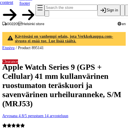
content
footer
Sign in
00220
Helsinki store
en
Käytössäsi on vanhempi selain, jota Verkkokauppa.com-
sivusto ei enää tue. Lue lisää täältä.
Etusivu
/
Product 895141
Clearance
Apple Watch Series 9 (GPS +
Cellular) 41 mm kullanvärinen
ruostumaton teräskuori ja
savenvärinen urheiluranneke, S/M
(MRJ53)
Arvosana 4.8/5 perustuen 14 arvosteluun