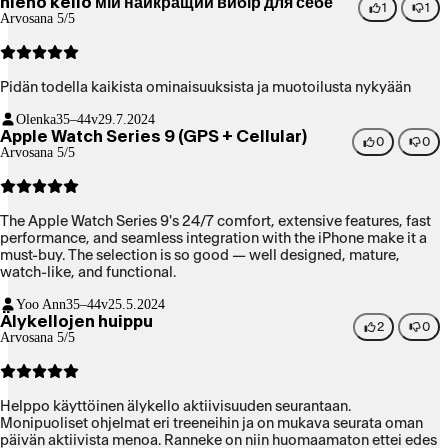
hieno kello мій найкращий вибір для себе
1
1
Arvosana 5/5
Pidän todella kaikista ominaisuuksista ja muotoilusta nykyään
Olenka
35–44v
29.7.2024
Apple Watch Series 9 (GPS + Cellular)
0
0
Arvosana 5/5
The Apple Watch Series 9's 24/7 comfort, extensive features, fast
performance, and seamless integration with the iPhone make it a
must-buy. The selection is so good — well designed, mature,
watch-like, and functional.
Yoo Ann
35–44v
25.5.2024
Älykellojen huippu
2
0
Arvosana 5/5
Helppo käyttöinen älykello aktiivisuuden seurantaan.
Monipuoliset ohjelmat eri treeneihin ja on mukava seurata oman
päivän aktiivista menoa. Ranneke on niin huomaamaton ettei edes