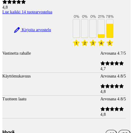
4,8
Lue kaikki 14 tuotearvostelua
0
%
0
%
0
%
21
%
78
%
Kirjoita arvostelu
1
2
3
4
5
Vastinetta rahalle
Arvosana 4.7/5
4,7
Käyttömukavuus
Arvosana 4.8/5
4,8
Tuotteen laatu
Arvosana 4.8/5
4,8
Hyvä