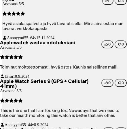
1
3
Arvosana 5/5
Hyvä asiakaspalvelu ja hyvä tavarat siellä . Minä aina ostaa mun
tavarat verkkokaupasta
Anonyymi
55–64v
15.11.2024
Applewatch vastaa odotuksiani
0
0
Arvosana 5/5
Toiminut moitteettomasti, hyvä ostos. Kaunis naisellinen malli.
Eitsu
10.9.2024
Apple Watch Series 9 (GPS + Cellular)
0
0
41mm )
Arvosana 5/5
This is the one that I am looking for.. Nowadays that we need to
take our health monitoring this watch is better that any other.
Anonyymi
35–44v
8.9.2024