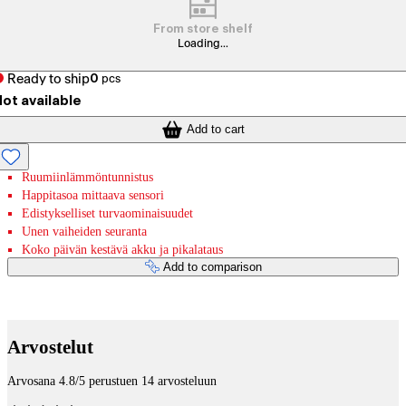
From store shelf
Loading...
Ready to ship
0
pcs
ot available
Add to cart
Ruumiinlämmöntunnistus
Happitasoa mittaava sensori
Edistykselliset turvaominaisuudet
Unen vaiheiden seuranta
Koko päivän kestävä akku ja pikalataus
Add to comparison
Payment services
Arvostelut
Arvosana 4.8/5 perustuen 14 arvosteluun