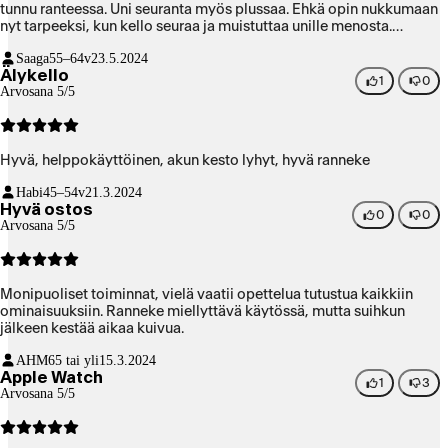
tunnu ranteessa. Uni seuranta myös plussaa. Ehkä opin nukkumaan
nyt tarpeeksi, kun kello seuraa ja muistuttaa unille menosta.
Suosittelen lämpimästi tätä kelloa.
Saaga
55–64v
23.5.2024
Älykello
1
0
Arvosana 5/5
Hyvä, helppokäyttöinen, akun kesto lyhyt, hyvä ranneke
Habi
45–54v
21.3.2024
Hyvä ostos
0
0
Arvosana 5/5
Monipuoliset toiminnat, vielä vaatii opettelua tutustua kaikkiin
ominaisuuksiin. Ranneke miellyttävä käytössä, mutta suihkun
jälkeen kestää aikaa kuivua.
AHM
65 tai yli
15.3.2024
Apple Watch
1
3
Arvosana 5/5