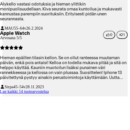
Älykello vastasi odotuksia ja hieman ylittikin
monipuolisuudellaan. Kiva seurata omaa kuntoilua ja mukavasti
kannustaa parempiin suorituksiin. Erityisesti pidän unen
seurannasta.
MAU
55–64v
26.2.2024
Apple Watch
0
1
Arvosana 5/5
Hieman epäillen tilasin kellon. Se on ollut ranteessa muutaman
päivän, enkä pois antaisi! Kelloa on todella mukava pitää ja sitä on
helppo käyttää. Kauniin muotoilun lisäksi punainen väri
rannekkeessa ja kellossa on vain plussaa. Suosittelen! Iphone 13
päivitettynä pystyy ainakin perustoimintoja käyttämään. Uutta
puhelinta odotellessa 😅
Sirpa
45–54v
28.11.2023
Lue kaikki 14 tuotearvostelua