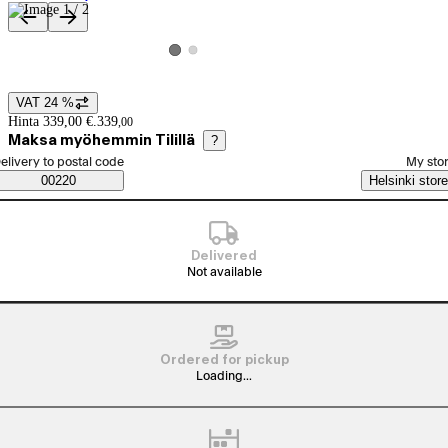
Product images and videos
View product image 2
View product image 1
VAT 24 %
Price details
Hinta 339,00 €.
339
,
00
Maksa myöhemmin Tilillä
?
elect order method
elivery to postal code
My sto
Saatavuustiedot
00220
Helsinki store
Delivered
Not available
Ordered for pickup
Loading...