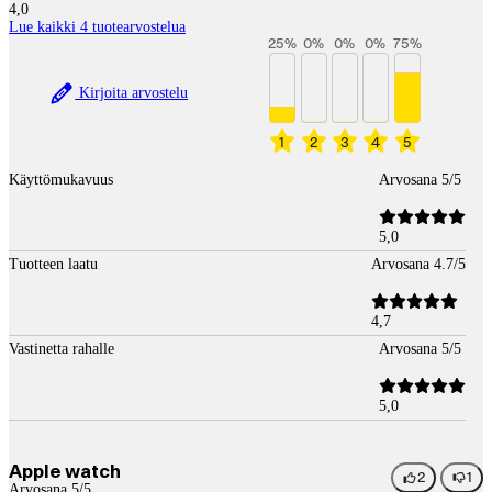
4,0
Lue kaikki 4 tuotearvostelua
25
%
0
%
0
%
0
%
75
%
Kirjoita arvostelu
1
2
3
4
5
Käyttömukavuus
Arvosana 5/5
5,0
Tuotteen laatu
Arvosana 4.7/5
4,7
Vastinetta rahalle
Arvosana 5/5
5,0
Apple watch
2
1
Arvosana 5/5