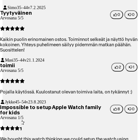
Simo
35–44v
7.2.2025
Tyytyväinen
0
0
Arvosana 5/5
Kaikin puolin erinomainen ostos. Toiminnot selkeät ja näyttö hyvän
kokoinen. Yhteys puhelimeen säilyy pidemmän matkan päähän.
Suosittelen!
Masi
35–44v
21.1.2024
toimii
2
1
Arvosana 5/5
Pojalla käytössä. Kuulostanut olevan toimiva laita, on tykännyt :)
Jykke
45–54v
23.8.2023
Impossible to setup Apple Watch family
8
0
for kids
Arvosana 1/5
We bought this watch thinking we could setup the watch using