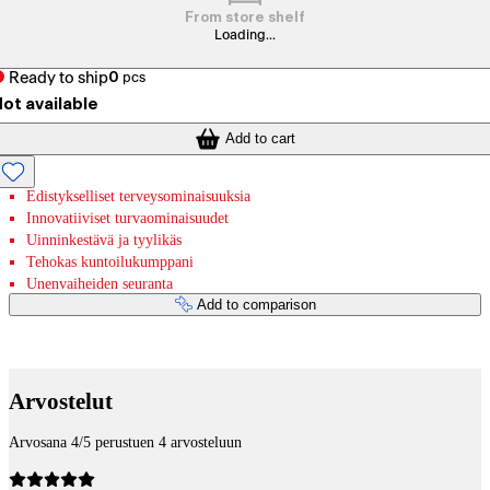
From store shelf
Loading...
Ready to ship
0
pcs
ot available
Add to cart
Edistykselliset terveysominaisuuksia
Innovatiiviset turvaominaisuudet
Uinninkestävä ja tyylikäs
Tehokas kuntoilukumppani
Unenvaiheiden seuranta
Add to comparison
Payment services
Arvostelut
Arvosana 4/5 perustuen 4 arvosteluun