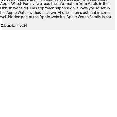
Apple Watch Family (we read the information from Apple in their
Finnish website). This approach supposedly allows you to setup
the Apple Watch without its own iPhone. It turns out that in some
well hidden part of the Apple website, Apple Watch Family is not
available in Finland. Why is there not a warning in the Finnish
Benoit
5.7.2024
pages describing this service? I do not know. We contacted apple,
and the only way to set up the watch is having a dedicated iPhone
(which costs money). But not just any iPhone, it has to have iOS 17
or later, making my old iPhone useless for this. Overall, a terrible
experience, misleading information on their website, hidden and
difficult to navigate terms and conditions.