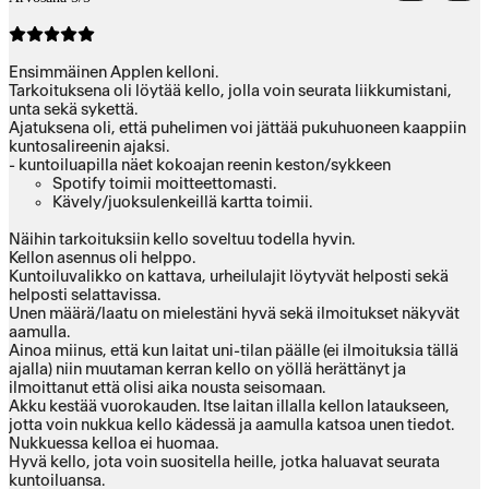
Ensimmäinen Applen kelloni.
Tarkoituksena oli löytää kello, jolla voin seurata liikkumistani,
unta sekä sykettä.
Ajatuksena oli, että puhelimen voi jättää pukuhuoneen kaappiin
kuntosalireenin ajaksi.
- kuntoiluapilla näet kokoajan reenin keston/sykkeen
Spotify toimii moitteettomasti.
Kävely/juoksulenkeillä kartta toimii.
Näihin tarkoituksiin kello soveltuu todella hyvin.
Kellon asennus oli helppo.
Kuntoiluvalikko on kattava, urheilulajit löytyvät helposti sekä
helposti selattavissa.
Unen määrä/laatu on mielestäni hyvä sekä ilmoitukset näkyvät
aamulla.
Ainoa miinus, että kun laitat uni-tilan päälle (ei ilmoituksia tällä
ajalla) niin muutaman kerran kello on yöllä herättänyt ja
ilmoittanut että olisi aika nousta seisomaan.
Akku kestää vuorokauden. Itse laitan illalla kellon lataukseen,
jotta voin nukkua kello kädessä ja aamulla katsoa unen tiedot.
Nukkuessa kelloa ei huomaa.
Hyvä kello, jota voin suositella heille, jotka haluavat seurata
kuntoiluansa.