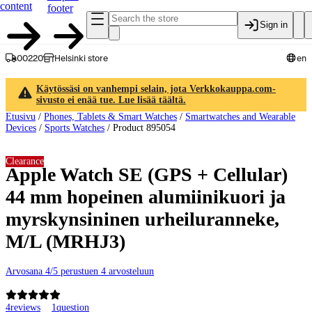
content
footer
Sign in
00220
Helsinki store
en
Käytössäsi on vanhempi selain, jota Verkkokauppa.com-
sivusto ei enää tue. Lue lisää täältä.
Etusivu
/
Phones, Tablets & Smart Watches
/
Smartwatches and Wearable
Devices
/
Sports Watches
/
Product 895054
Clearance
Apple Watch SE (GPS + Cellular)
44 mm hopeinen alumiinikuori ja
myrskynsininen urheiluranneke,
M/L (MRHJ3)
Arvosana 4/5 perustuen 4 arvosteluun
4
reviews
1
question