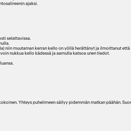
tosalireenin ajaksi.
sti selattavissa.
ulla.
jalla) niin muutaman kerran kello on yöllä herättänyt ja ilmoittanut ett
a voin nukkua kello kädessä ja aamulla katsoa unen tiedot.
iluansa.
n kokoinen. Yhteys puhelimeen säilyy pidemmän matkan päähän. Suos