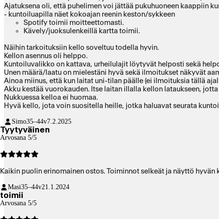
Ajatuksena oli, että puhelimen voi jättää pukuhuoneen kaappiin kun
- kuntoiluapilla näet kokoajan reenin keston/sykkeen
Spotify toimii moitteettomasti.
Kävely/juoksulenkeillä kartta toimii.
Näihin tarkoituksiin kello soveltuu todella hyvin.
Kellon asennus oli helppo.
Kuntoiluvalikko on kattava, urheilulajit löytyvät helposti sekä helpo
Unen määrä/laatu on mielestäni hyvä sekä ilmoitukset näkyvät aam
Ainoa miinus, että kun laitat uni-tilan päälle (ei ilmoituksia tällä a
Akku kestää vuorokauden. Itse laitan illalla kellon lataukseen, jott
Nukkuessa kelloa ei huomaa.
Hyvä kello, jota voin suositella heille, jotka haluavat seurata kunto
Simo
35–44v
7.2.2025
Tyytyväinen
Arvosana 5/5
Kaikin puolin erinomainen ostos. Toiminnot selkeät ja näyttö hyvä
Masi
35–44v
21.1.2024
toimii
Arvosana 5/5