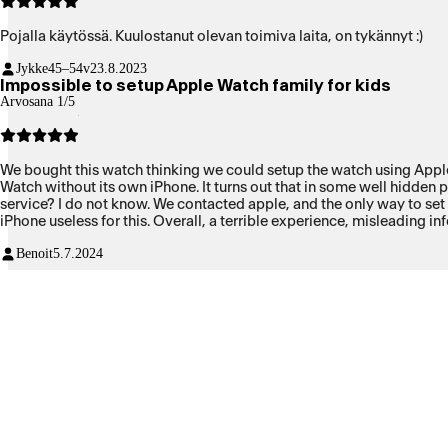
Pojalla käytössä. Kuulostanut olevan toimiva laita, on tykännyt :)
Jykke
45–54v
23.8.2023
Impossible to setup Apple Watch family for kids
Arvosana 1/5
We bought this watch thinking we could setup the watch using Apple
Watch without its own iPhone. It turns out that in some well hidden p
service? I do not know. We contacted apple, and the only way to set 
iPhone useless for this. Overall, a terrible experience, misleading i
Benoit
5.7.2024