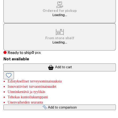
Ordered for pickup
Loading...
From store shelf
Loading...
Ready to ship
0
pcs
Not available
Add to cart
Edistykselliset terveysominaisuuksia
Innovatiiviset turvaominaisuudet
Uinninkestävä ja tyylikäs
Tehokas kuntoilukumppani
Unenvaiheiden seuranta
Add to comparison