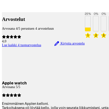
Payment services
25
%
0
%
0
%
Arvostelut
Arvosana 4/5 perustuen 4 arvosteluun
1
2
3
4,0
Kirjoita arvostelu
Lue kaikki 4 tuotearvostelua
Apple watch
Arvosana 5/5
Ensimmäinen Applen kelloni.
Tarkoituksena oli löytää kello, jolla voin seurata liikkumistani, unta