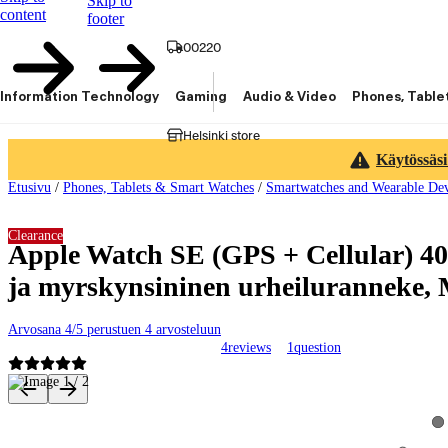
Skip to
content
footer
00220
Information Technology
Gaming
Audio & Video
Phones, Table
Helsinki store
Käytössäsi
Etusivu
/
Phones, Tablets & Smart Watches
/
Smartwatches and Wearable Dev
Clearance
Apple Watch SE (GPS + Cellular) 4
ja myrskynsininen urheiluranneke
Arvosana 4/5 perustuen 4 arvosteluun
4
reviews
1
question
Product images and videos
Vi