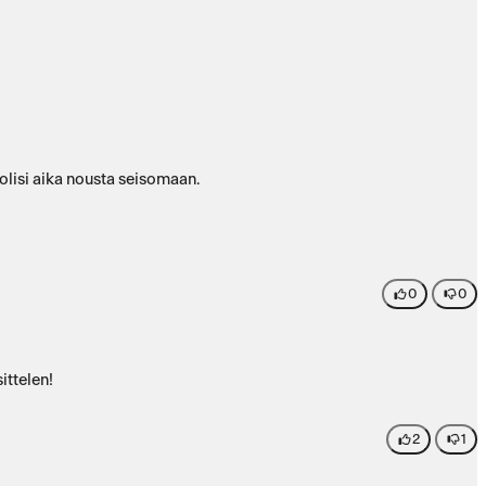
ä olisi aika nousta seisomaan.
0
0
ittelen!
2
1