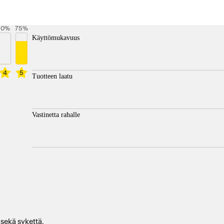
0
%
75
%
Käyttömukavuus
4
5
Tuotteen laatu
Vastinetta rahalle
 sekä sykettä.