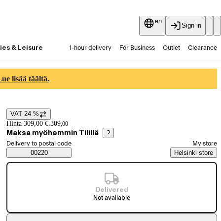
en
Sign in
ies & Leisure
1-hour delivery
For Business
Outlet
Clearance
Guides and articles
Vaihtokauppa
Services
Latest
e lisää täältä.
VAT 24 %
Price details
Hinta 309,00 €.
309
,
00
Maksa myöhemmin Tilillä
?
Select order method
Delivery to postal code
My store
Saatavuustiedot
00220
Helsinki store
Delivered
Not available