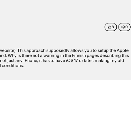
8
0
 website). This approach supposedly allows you to setup the Apple
and. Why is there not a warning in the Finnish pages describing this
t just any iPhone, it has to have iOS 17 or later, making my old
d conditions.