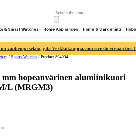
ts & Smart Watches
Home Appliances
Home & Gardening
Hobb
 on vanhempi selain, jota Verkkokauppa.com-sivusto ei enää tue. Lu
ices
/
Sports Watches
/
Product 894994
0 mm hopeanvärinen alumiinikuori
, M/L (MRGM3)
View product image 2
ew product image 1