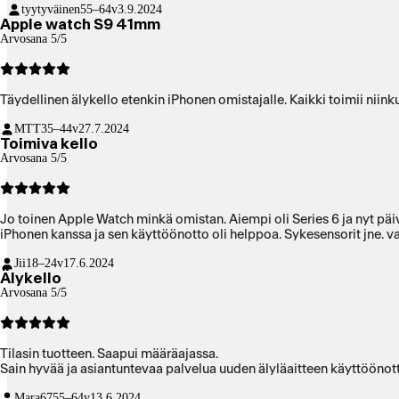
tyytyväinen
55–64v
3.9.2024
Apple watch S9 41mm
Arvosana 5/5
Täydellinen älykello etenkin iPhonen omistajalle. Kaikki toimii niink
MTT
35–44v
27.7.2024
Toimiva kello
Arvosana 5/5
Jo toinen Apple Watch minkä omistan. Aiempi oli Series 6 ja nyt päiv
iPhonen kanssa ja sen käyttöönotto oli helppoa. Sykesensorit jne. va
Jii
18–24v
17.6.2024
Älykello
Arvosana 5/5
Tilasin tuotteen. Saapui määräajassa.
Sain hyvää ja asiantuntevaa palvelua uuden älyläaitteen käyttöönot
Mara67
55–64v
13.6.2024