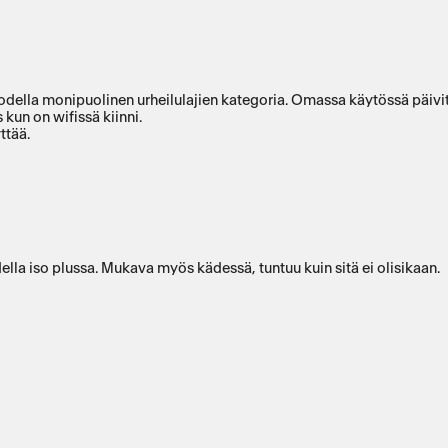
käytössä päivittäin ja kesto 1,5päivää ennen latausta. Tuo paljon motivaatiota
un on wifissä kiinni.
ttää.
lla iso plussa. Mukava myös kädessä, tuntuu kuin sitä ei olisikaan.