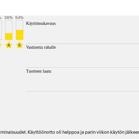
%
36
%
54
%
Käyttömukavuus
4
5
Vastinetta rahalle
Tuotteen laatu
 ominaisuudet. Käyttöönotto oli helppoa ja parin viikon käytön jälke