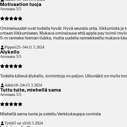
Motivaation tuoja
Arvosana 5/5
Ominaisuudet ovat todella hyvät. Hyvä seurata unta, liikkumista ja todella monipuolinen urheilulajien kategoria. Omassa 
omaan liikkumiseen. Mukava ominaisuus että apple pay toimii myös k
S-m ranneke hieman tiukka, mutta uudella rannekkeella mukava käy
Pippuri
25–34v
11.5.2024
Älykello
Arvosana 5/5
Todella kätevä älykello, toimintoja on paljon. Ulkonäkö on myös tode
Adele
18–24v
15.3.2024
Tuttu tuite, miehellä sama
Arvosana 5/5
Miehellä sama tuote ja ostettu Verkkokauppa comista
Tytti
65 tai yli
10.3.2024