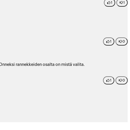
1
1
1
0
nneksi rannekkeiden osalta on mistä valita.
1
0