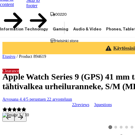
Skip to
content
footer
00220
Information Technology
Gaming
Audio & Video
Phones, Table
Helsinki store
Käytössäsi
Etusivu
/
Product 894619
Clearance
Apple Watch Series 9 (GPS) 41 mm t
tähtivalkea urheiluranneke, S/M (
Arvosana 4.4/5 perustuen 22 arvosteluun
22
reviews
3
questions
Product images and videos
View product image
View product 
View pro
Vie
View product imag