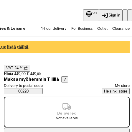
en
Sign in
ies & Leisure
1-hour delivery
For Business
Outlet
Clearance
Guides and articles
Vaihtokauppa
Services
Latest
e lisää täältä.
VAT 24 %
Price details
Hinta 449,00 €.
449
,
00
Maksa myöhemmin Tilillä
?
Select order method
Delivery to postal code
My store
Saatavuustiedot
00220
Helsinki store
Delivered
Not available