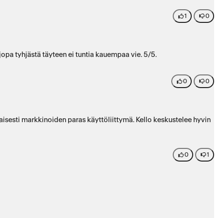
1
0
jopa tyhjästä täyteen ei tuntia kauempaa vie. 5/5.
0
0
taisesti markkinoiden paras käyttöliittymä. Kello keskustelee hyvin
0
1