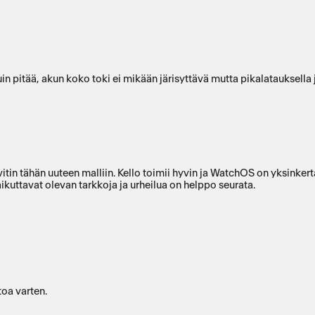
uin pitää, akun koko toki ei mikään järisyttävä mutta pikalatauksella 
itin tähän uuteen malliin. Kello toimii hyvin ja WatchOS on yksinker
ikuttavat olevan tarkkoja ja urheilua on helppo seurata.
toa varten.