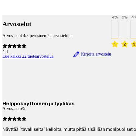
Payment services
4
%
0
%
4
Arvostelut
Arvosana 4.4/5 perustuen 22 arvosteluun
1
2
3
4,4
Kirjoita arvostelu
Lue kaikki 22 tuotearvostelua
Helppokäyttöinen ja tyylikäs
Arvosana 5/5
Näyttää "tavalliselta" kellolta, mutta pitää sisällään monipuoliset