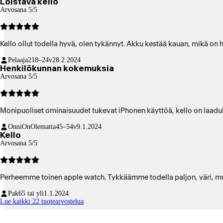
Loistava kello
Arvosana 5/5
Kello ollut todella hyvä, olen tykännyt. Akku kestää kauan, mikä on h
Pelaaja2
18–24v
28.2.2024
Henkilökunnan kokemuksia
Arvosana 5/5
Monipuoliset ominaisuudet tukevat iPhonen käyttöä, kello on laaduk
OnniOnOlematta
45–54v
9.1.2024
Kello
Arvosana 5/5
Perheemme toinen apple watch. Tykkäämme todella paljon, väri, mu
Pak
65 tai yli
1.1.2024
Lue kaikki 22 tuotearvostelua