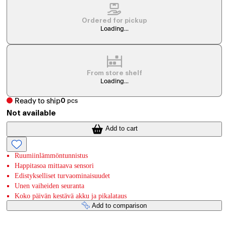
Ordered for pickup
Loading...
From store shelf
Loading...
Ready to ship
0
pcs
Not available
Add to cart
Ruumiinlämmöntunnistus
Happitasoa mittaava sensori
Edistykselliset turvaominaisuudet
Unen vaiheiden seuranta
Koko päivän kestävä akku ja pikalataus
Add to comparison