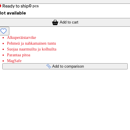
Ready to ship
0
pcs
ot available
Add to cart
Alkuperäistarvike
Pehmeä ja nahkamainen tuntu
Suojaa naarmuilta ja kolhuilta
Parantaa pitoa
MagSafe
Add to comparison
Payment services