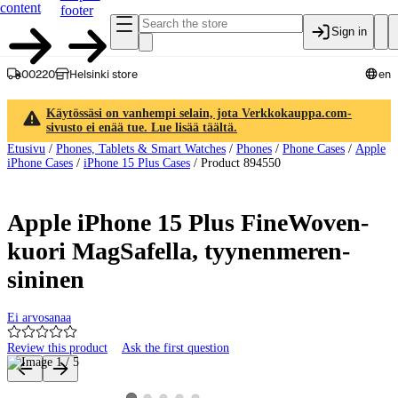
content
footer
Sign in
00220
Helsinki store
en
Käytössäsi on vanhempi selain, jota Verkkokauppa.com-
sivusto ei enää tue. Lue lisää täältä.
Etusivu
/
Phones, Tablets & Smart Watches
/
Phones
/
Phone Cases
/
Apple
iPhone Cases
/
iPhone 15 Plus Cases
/
Product 894550
Apple iPhone 15 Plus FineWoven-
kuori MagSafella, tyynen­meren­
sininen
Ei arvosanaa
Review this product
Ask the first question
Product images and videos