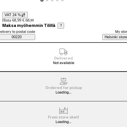
View product image 2
View product image 3
View product image 4
View product image 5
View product image 1
VAT 24 %
Price details
Hinta 68,99 €.
68
,
99
Maksa myöhemmin Tilillä
?
elect order method
elivery to postal code
My sto
Saatavuustiedot
00220
Helsinki store
Delivered
Not available
Ordered for pickup
Loading...
From store shelf
Loading...