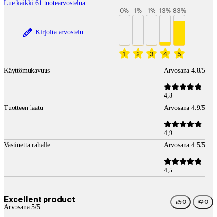
Lue kaikki 61 tuotearvostelua
0
%
1
%
1
%
13
%
83
%
Kirjoita arvostelu
1
2
3
4
5
Käyttömukavuus
Arvosana 4.8/5
4,8
Tuotteen laatu
Arvosana 4.9/5
4,9
Vastinetta rahalle
Arvosana 4.5/5
4,5
Excellent product
0
0
Arvosana 5/5