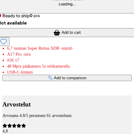
Loading...
Ready to ship
0
pcs
ot available
Add to cart
6,7 tuuman Super Retina XDR ‑näyttö
A17 Pro -siru
iOS 17
48 Mpix pääkamera 5x telekameralla
USB-C-liitäntä
Add to comparison
Payment services
Arvostelut
Arvosana 4.8/5 perustuen 61 arvosteluun
4,8