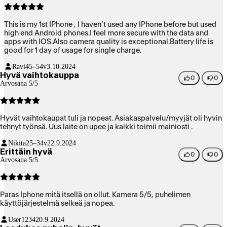
This is my 1st IPhone , I haven’t used any IPhone before but used
high end Android phones.I feel more secure with the data and
apps with IOS.Also camera quality is exceptional.Battery life is
good for 1 day of usage for single charge.
Ravi
45–54v
3.10.2024
Hyvä vaihtokauppa
0
0
Arvosana 5/5
Hyvät vaihtokaupat tuli ja nopeat. Asiakaspalvelu/myyjät oli hyvin
tehnyt työnsä. Uus laite on upee ja kaikki toimii mainiosti .
Nikita
25–34v
22.9.2024
Erittäin hyvä
0
0
Arvosana 5/5
Paras Iphone mitä itsellä on ollut. Kamera 5/5, puhelimen
käyttöjärjestelmä selkeä ja nopea.
User1234
20.9.2024