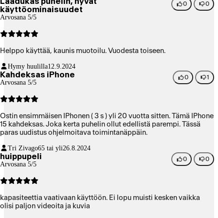
Laadukas puhelin, hyvät
0
0
käyttöominaisuudet
Arvosana 5/5
Helppo käyttää, kaunis muotoilu. Vuodesta toiseen.
Hymy huulilla
12.9.2024
Kahdeksas iPhone
0
1
Arvosana 5/5
Ostin ensimmäisen IPhonen ( 3 s ) yli 20 vuotta sitten. Tämä IPhone
15 kahdeksas. Joka kerta puhelin ollut edellistä parempi. Tässä
paras uudistus ohjelmoitava toimintanäppäin.
Tri Zivago
65 tai yli
26.8.2024
huippupeli
0
0
Arvosana 5/5
kapasiteettia vaativaan käyttöön. Ei lopu muisti kesken vaikka
olisi paljon videoita ja kuvia