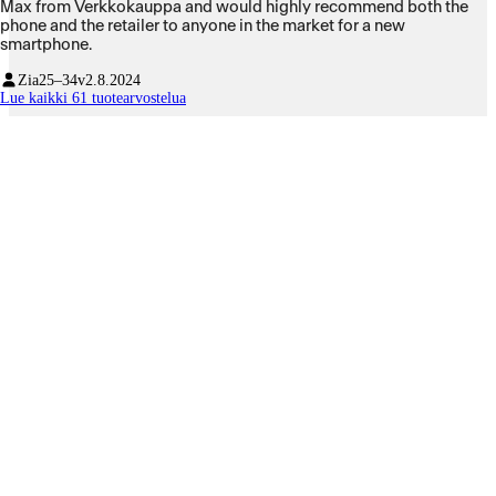
Max from Verkkokauppa and would highly recommend both the
phone and the retailer to anyone in the market for a new
smartphone.
Zia
25–34v
2.8.2024
Lue kaikki 61 tuotearvostelua