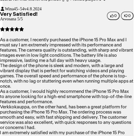
Wina
45–54v
4.8.2024
Very Satisfied!
0
0
Arvosana 5/5
As a customer, I recently purchased the iPhone 15 Pro Max and I
must say I am extremely impressed with its performance and
features. The camera quality is outstanding, with sharp and vibrant
images even in low light conditions. The battery life is also
impressive, lasting me a full day with heavy usage.
The design of the phone is sleek and modern, with a large and
vibrant display that is perfect for watching videos and playing
games. The overall speed and performance of the phone is top-
notch, with no lag or stuttering even when running multiple apps at
once.
As a customer, I would highly recommend the iPhone 15 Pro Max
to anyone looking for a high-end smartphone with top-of-the-line
features and performance.
Verkkokauppa, on the other hand, has been a great platform for
purchasing the iPhone 15 Pro Max. The ordering process was
smooth and easy, with fast shipping and delivery. The customer
service was also excellent, with quick responses to any questions
or concerns I had.
I am extremely satisfied with my purchase of the iPhone 15 Pro