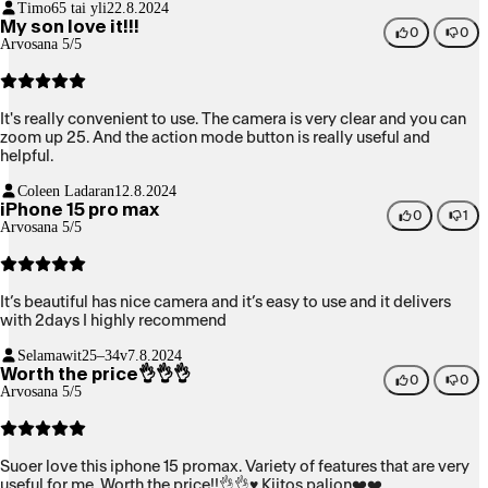
Timo
65 tai yli
22.8.2024
My son love it!!!
0
0
Arvosana 5/5
It's really convenient to use. The camera is very clear and you can
zoom up 25. And the action mode button is really useful and
helpful.
Coleen Ladaran
12.8.2024
iPhone 15 pro max
0
1
Arvosana 5/5
It’s beautiful has nice camera and it’s easy to use and it delivers
with 2days I highly recommend
Selamawit
25–34v
7.8.2024
Worth the price👌👌👌
0
0
Arvosana 5/5
Suoer love this iphone 15 promax. Variety of features that are very
useful for me. Worth the price!!👌👌♥️ Kiitos paljon❤️❤️