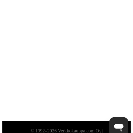
Alatunniste
© 1992–2026 Verkkokauppa.com Oyj