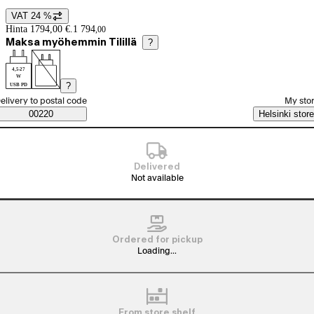
VAT 24 %
Price details
Hinta 1794,00 €.
1 794
,
00
Maksa myöhemmin Tilillä
?
4,5-27
W
?
USB PD
elect order method
elivery to postal code
My sto
Saatavuustiedot
00220
Helsinki store
Delivered
Not available
Ordered for pickup
Loading...
From store shelf