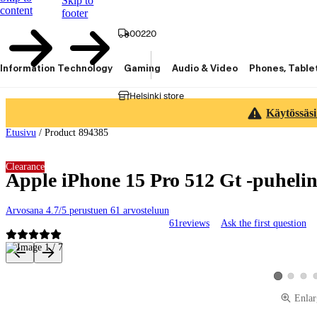
Skip to
content
footer
00220
Information Technology
Gaming
Audio & Video
Phones, Table
Helsinki store
Käytössäsi
Etusivu
/
Product 894385
Clearance
Apple iPhone 15 Pro 512 Gt -puheli
Arvosana 4.7/5 perustuen 61 arvosteluun
61
reviews
Ask the first question
Product images and videos
View produ
View 
View produc
Enlar