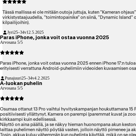
Tässä mallissa ei ole mitään outoja juttuja, kuten "Kameran ohjaus
virkistystaajuudella, "toimintopainike" on siinä, "Dynamic Island" o
kilpailijoihin).
Jyri
25–34v
12.5.2025
Paras iPhone, jonka voit ostaa vuonna 2025
Arvosana 5/5
Paras iPhone, jonka voit ostaa vuonna 2025 ennen iPhone 17:n tuloa.
erityisesti verrattuna Android-puhelimiin videoiden kuvaamisen osa
Punajuuri
25–34v
4.2.2025
A-luokan puhelin
Arvosana 5/5
Osumaa ottanut 13 Pro vaihtui hyvityskampanjan houkuttamana 15 Pr
positiivisesti yllättynyt. Kamera on parempi (paremmat kuvat ja z
kirkkaampi kuin edellisessä.
Näyttö on aina päällä, ja se näkyy hieman huonompana akun kestona ku
laittaa puhelimen näyttö pöytää vasten, jolloin näyttö pimenee ja a
Tosin, akkua kuluu vähemmän kun puhelinta käyttää, mikä on se oleell