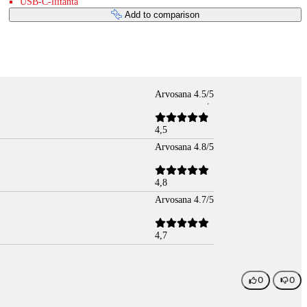
USB-C-liitäntä
Add to comparison
Arvosana 4.5/5
4,5
Arvosana 4.8/5
4,8
Arvosana 4.7/5
4,7
0
0