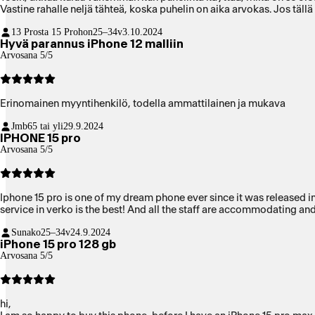
Vastine rahalle neljä tähteä, koska puhelin on aika arvokas. Jos tällä 
13 Prosta 15 Prohon
25–34v
3.10.2024
Hyvä parannus iPhone 12 malliin
Arvosana 5/5
Erinomainen myyntihenkilö, todella ammattilainen ja mukava
Jmb
65 tai yli
29.9.2024
IPHONE 15 pro
Arvosana 5/5
Iphone 15 pro is one of my dream phone ever since it was released in the market. I love all the new features of this phone., specially its camera and quality. I was able to ge
service in verko is the best! And all the staff are accommodating and
Sunako
25–34v
24.9.2024
iPhone 15 pro 128 gb
Arvosana 5/5
hi,