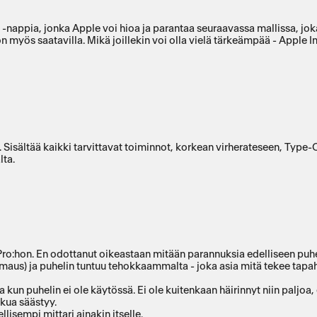
" -nappia, jonka Apple voi hioa ja parantaa seuraavassa mallissa, jo
n myös saatavilla. Mikä joillekin voi olla vielä tärkeämpää - Apple In
 Sisältää kaikki tarvittavat toiminnot, korkean virherateseen, Type-
lta.
o:hon. En odottanut oikeastaan mitään parannuksia edelliseen puhel
oomaus) ja puhelin tuntuu tehokkaammalta - joka asia mitä tekee ta
n puhelin ei ole käytössä. Ei ole kuitenkaan häirinnyt niin paljoa, 
kkua säästyy.
isempi mittari ainakin itselle.