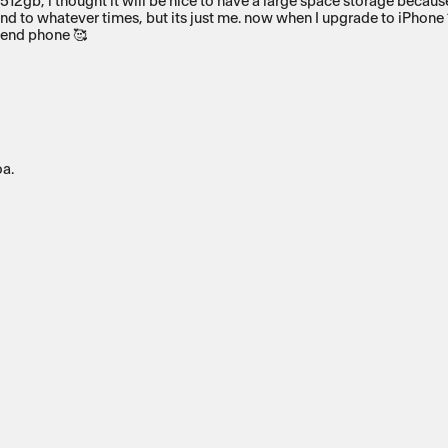
torage because I like games, cute apps, fonts, and a lot ,I am a clumsy
riend phone 🥰
oa.