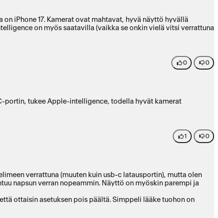
ka on iPhone 17. Kamerat ovat mahtavat, hyvä näyttö hyvällä
telligence on myös saatavilla (vaikka se onkin vielä vitsi verrattuna
0
0
C-portin, tukee Apple-intelligence, todella hyvät kamerat
1
0
imeen verrattuna (muuten kuin usb-c latausportin), mutta olen
pahtuu napsun verran nopeammin. Näyttö on myöskin parempi ja
että ottaisin asetuksen pois päältä. Simppeli lääke tuohon on