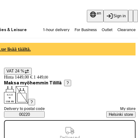
en
Sign in
ies & Leisure
1-hour delivery
For Business
Outlet
Clearance
Guides and articles
Vaihtokauppa
Services
Latest
e lisää täältä.
VAT 24 %
Price details
Hinta 1449,00 €.
1 449
,
00
Maksa myöhemmin Tilillä
?
4,5-22
W
?
USB PD
Select order method
Delivery to postal code
My store
Saatavuustiedot
00220
Helsinki store
Delivered