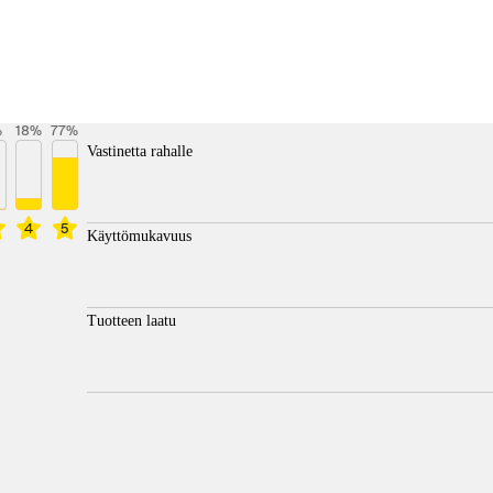
%
18
%
77
%
Vastinetta rahalle
4
5
Käyttömukavuus
Tuotteen laatu