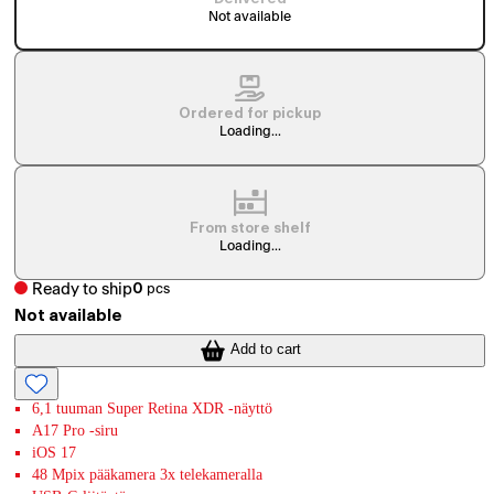
Not available
Ordered for pickup
Loading...
From store shelf
Loading...
Ready to ship
0
pcs
Not available
Add to cart
6,1 tuuman Super Retina XDR ‑näyttö
A17 Pro -siru
iOS 17
48 Mpix pääkamera 3x telekameralla