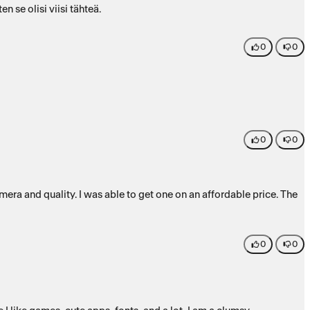
n se olisi viisi tähteä.
0
0
0
0
0
0