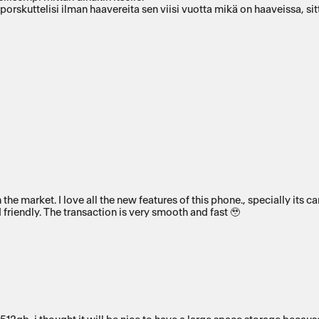
porskuttelisi ilman haavereita sen viisi vuotta mikä on haaveissa, sitte
t one on an affordable price. The
 friendly. The transaction is very smooth and fast 🥹