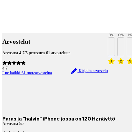
Payment services
3
%
0
%
1
Arvostelut
Arvosana 4.7/5 perustuen 61 arvosteluun
1
2
3
4,7
Kirjoita arvostelu
Lue kaikki 61 tuotearvostelua
Paras ja "halvin" iPhone jossa on 120 Hz näyttö
Arvosana 5/5