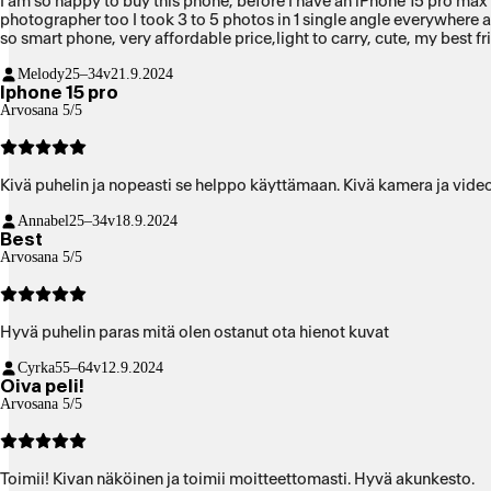
I am so happy to buy this phone, before I have an iPhone 15 pro max 512gb, i thought it will be nice to have a large space s
photographer too I took 3 to 5 photos in 1 single angle everywhere and to whatever times, but its just me. now when I upgrade to iPhone 15 pro I just buy the small 128 gb and and runs so fine and smooth..
so smart phone, very affordable price,light to carry, cute, my best f
Melody
25–34v
21.9.2024
Iphone 15 pro
Arvosana 5/5
Kivä puhelin ja nopeasti se helppo käyttämaan. Kivä kamera ja vide
Annabel
25–34v
18.9.2024
Best
Arvosana 5/5
Hyvä puhelin paras mitä olen ostanut ota hienot kuvat
Cyrka
55–64v
12.9.2024
Oiva peli!
Arvosana 5/5
Toimii! Kivan näköinen ja toimii moitteettomasti. Hyvä akunkesto.