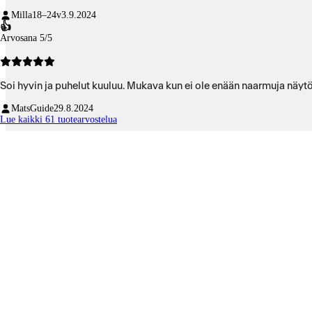
Milla
18–24v
3.9.2024
👍
Arvosana 5/5
Soi hyvin ja puhelut kuuluu. Mukava kun ei ole enään naarmuja näyt
MatsGuide
29.8.2024
Lue kaikki 61 tuotearvostelua