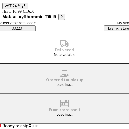
VAT 24 %
Price details
Hinta 16,99 €.
16
,
99
Maksa myöhemmin Tilillä
?
elect order method
elivery to postal code
My sto
Saatavuustiedot
00220
Helsinki store
Delivered
Not available
Ordered for pickup
Loading...
From store shelf
Loading...
Ready to ship
0
pcs