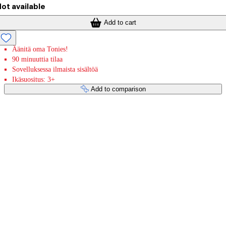
ot available
Add to cart
Äänitä oma Tonies!
90 minuuttia tilaa
Sovelluksessa ilmaista sisältöä
Ikäsuositus: 3+
Add to comparison
Payment services