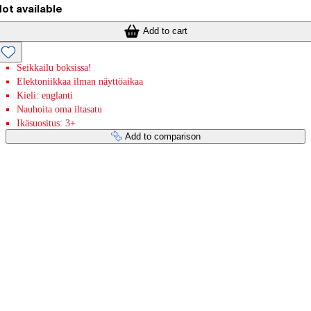
ot available
Add to cart
Seikkailu boksissa!
Elektoniikkaa ilman näyttöaikaa
Kieli: englanti
Nauhoita oma iltasatu
Ikäsuositus: 3+
Add to comparison
Payment services