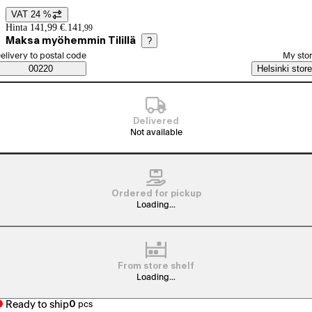
VAT 24 %
Price details
Hinta 141,99 €.
141
,
99
Maksa myöhemmin Tilillä
?
elect order method
elivery to postal code
My sto
Saatavuustiedot
00220
Helsinki store
Delivered
Not available
Ordered for pickup
Loading...
From store shelf
Loading...
Ready to ship
0
pcs