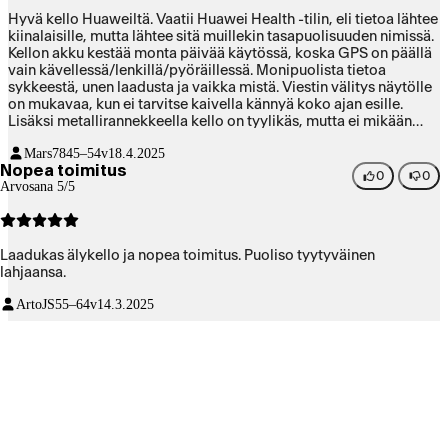
Hyvä kello Huaweiltä. Vaatii Huawei Health -tilin, eli tietoa lähtee
kiinalaisille, mutta lähtee sitä muillekin tasapuolisuuden nimissä.
Kellon akku kestää monta päivää käytössä, koska GPS on päällä
vain kävellessä/lenkillä/pyöräillessä. Monipuolista tietoa
sykkeestä, unen laadusta ja vaikka mistä. Viestin välitys näytölle
on mukavaa, kun ei tarvitse kaivella kännyä koko ajan esille.
Lisäksi metallirannekkeella kello on tyylikäs, mutta ei mikään
möhkäle.
Mars78
45–54v
18.4.2025
Nopea toimitus
0
0
Arvosana 5/5
Laadukas älykello ja nopea toimitus. Puoliso tyytyväinen
lahjaansa.
ArtoJS
55–64v
14.3.2025