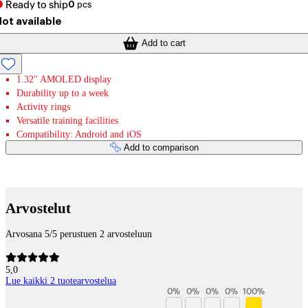
Ready to ship
0
pcs
ot available
Add to cart
1.32" AMOLED display
Durability up to a week
Activity rings
Versatile training facilities
Compatibility: Android and iOS
Add to comparison
Payment services
Arvostelut
Arvosana 5/5 perustuen 2 arvosteluun
5,0
Lue kaikki 2 tuotearvostelua
0
%
0
%
0
%
0
%
100
%