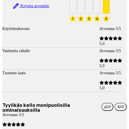
Kirjoita arvostelu
1
2
3
4
5
Käyttömukavuus
Arvosana 5/5
5,0
Vastinetta rahalle
Arvosana 5/5
5,0
Tuotteen laatu
Arvosana 5/5
5,0
Tyylikäs kello monipuolisilla
0
0
ominaisuuksilla
Arvosana 5/5