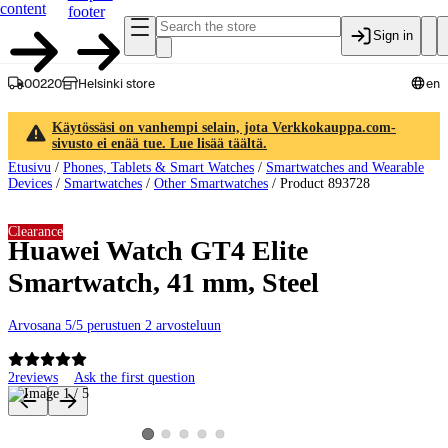
content
footer
Sign in
00220
Helsinki store
en
Käytössäsi on vanhempi selain, jota Verkkokauppa.com-
sivusto ei enää tue. Lue lisää täältä.
Etusivu
/
Phones, Tablets & Smart Watches
/
Smartwatches and Wearable
Devices
/
Smartwatches
/
Other Smartwatches
/
Product 893728
Clearance
Huawei Watch GT4 Elite
Smartwatch, 41 mm, Steel
Arvosana 5/5 perustuen 2 arvosteluun
2
reviews
Ask the first question
Product images and videos
View product image 2
View product image 3
View product image 4
View product image 5
View product image 1