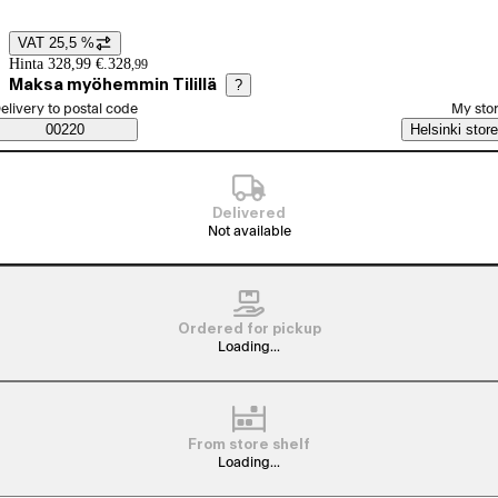
VAT 25,5 %
Price details
Hinta 328,99 €.
328
,
99
Maksa myöhemmin Tilillä
?
elect order method
elivery to postal code
My sto
Saatavuustiedot
00220
Helsinki store
Delivered
Not available
Ordered for pickup
Loading...
From store shelf
Loading...