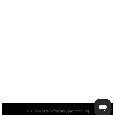
Alatunniste
© 1992–2026 Verkkokauppa.com Oyj