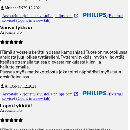
Mrianna7
N
29.12.2021
Arvostelu kirjoitettu sivustolla philips.com
(External
service) (Opens in a new tab)
Vauva tykkää
Arvosana 5/5
[Tämä arvostelu kerättiin osana kampanjaa.] Tuote on muotoilunsa
ansiosta juuri oikea tyttärelleni. Tyttäreni tykkäsi myös viihdyttää
itseään ottamalla tutissa olevasta renkulasta kiinni ja
heiluttelemalla.
Plussaa myös matkakotelosta,joka toimi näppärästi myös tutin
desinfioinnissa.
Ani86
N
17.12.2021
Arvostelu kirjoitettu sivustolla philips.com
(External
service) (Opens in a new tab)
Lapsi tykkää!
Arvosana 5/5