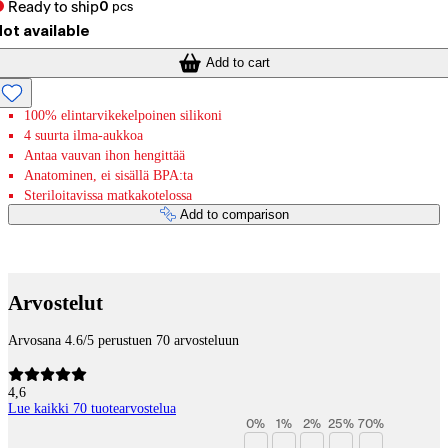
Ready to ship
0
pcs
ot available
Add to cart
100% elintarvikekelpoinen silikoni
4 suurta ilma-aukkoa
Antaa vauvan ihon hengittää
Anatominen, ei sisällä BPA:ta
Steriloitavissa matkakotelossa
Add to comparison
Payment services
Arvostelut
Arvosana 4.6/5 perustuen 70 arvosteluun
4,6
Lue kaikki 70 tuotearvostelua
0
%
1
%
2
%
25
%
70
%