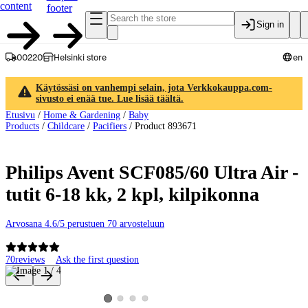
content
footer
Sign in
00220
Helsinki store
en
Käytössäsi on vanhempi selain, jota Verkkokauppa.com-
sivusto ei enää tue. Lue lisää täältä.
Etusivu
/
Home & Gardening
/
Baby
Products
/
Childcare
/
Pacifiers
/
Product 893671
Philips Avent SCF085/60 Ultra Air -
tutit 6-18 kk, 2 kpl, kilpikonna
Arvosana 4.6/5 perustuen 70 arvosteluun
70
reviews
Ask the first question
Product images and videos
View product image 2
View product image 3
View product image 4
View product image 1