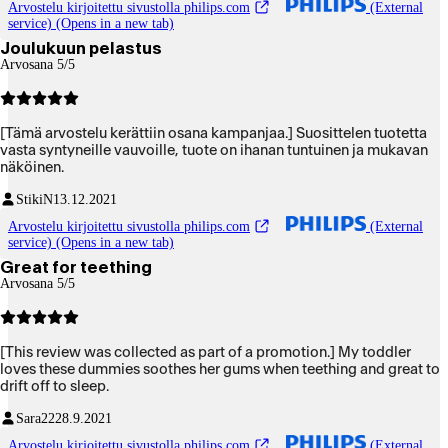
Arvostelu kirjoitettu sivustolla philips.com
(External
service) (Opens in a new tab)
Joulukuun pelastus
Arvosana 5/5
[Tämä arvostelu kerättiin osana kampanjaa.] Suosittelen tuotetta
vasta syntyneille vauvoille, tuote on ihanan tuntuinen ja mukavan
näköinen.
Stiki
N
13.12.2021
Arvostelu kirjoitettu sivustolla philips.com
(External
service) (Opens in a new tab)
Great for teething
Arvosana 5/5
[This review was collected as part of a promotion.] My toddler
loves these dummies soothes her gums when teething and great to
drift off to sleep.
Sara222
8.9.2021
Arvostelu kirjoitettu sivustolla philips.com
(External