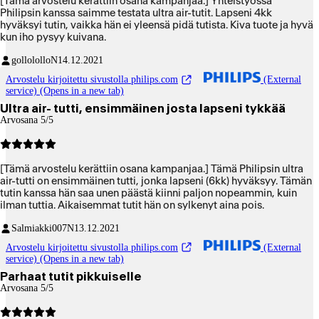
[Tämä arvostelu kerättiin osana kampanjaa.] Yhteistyössä
Philipsin kanssa saimme testata ultra air-tutit. Lapseni 4kk
hyväksyi tutin, vaikka hän ei yleensä pidä tutista. Kiva tuote ja hyvä
kun iho pysyy kuivana.
gollolollo
N
14.12.2021
Arvostelu kirjoitettu sivustolla philips.com
(External
service) (Opens in a new tab)
Ultra air- tutti, ensimmäinen josta lapseni tykkää
Arvosana 5/5
[Tämä arvostelu kerättiin osana kampanjaa.] Tämä Philipsin ultra
air-tutti on ensimmäinen tutti, jonka lapseni (6kk) hyväksyy. Tämän
tutin kanssa hän saa unen päästä kiinni paljon nopeammin, kuin
ilman tuttia. Aikaisemmat tutit hän on sylkenyt aina pois.
Salmiakki007
N
13.12.2021
Arvostelu kirjoitettu sivustolla philips.com
(External
service) (Opens in a new tab)
Parhaat tutit pikkuiselle
Arvosana 5/5