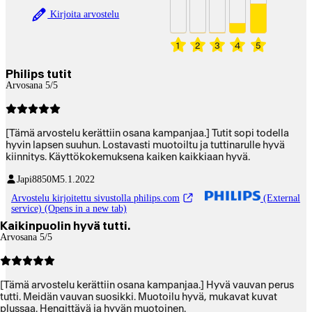
Kirjoita arvostelu
1
2
3
4
5
Philips tutit
Arvosana 5/5
[Tämä arvostelu kerättiin osana kampanjaa.] Tutit sopi todella
hyvin lapsen suuhun. Lostavasti muotoiltu ja tuttinarulle hyvä
kiinnitys. Käyttökokemuksena kaiken kaikkiaan hyvä.
Japi8850
M
5.1.2022
Arvostelu kirjoitettu sivustolla philips.com
(External
service) (Opens in a new tab)
Kaikinpuolin hyvä tutti.
Arvosana 5/5
[Tämä arvostelu kerättiin osana kampanjaa.] Hyvä vauvan perus
tutti. Meidän vauvan suosikki. Muotoilu hyvä, mukavat kuvat
plussaa. Hengittävä ja hyvän muotoinen.