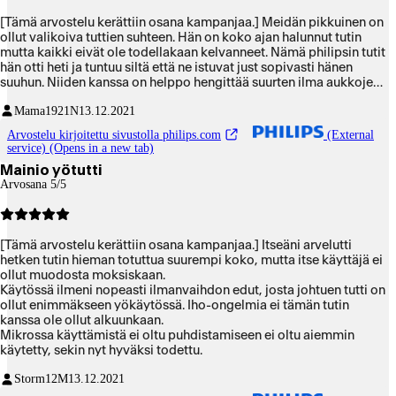
[Tämä arvostelu kerättiin osana kampanjaa.] Meidän pikkuinen on
ollut valikoiva tuttien suhteen. Hän on koko ajan halunnut tutin
mutta kaikki eivät ole todellakaan kelvanneet. Nämä philipsin tutit
hän otti heti ja tuntuu siltä että ne istuvat just sopivasti hänen
suuhun. Niiden kanssa on helppo hengittää suurten ilma aukkojen
vuoksi eikä ne jätä jälkeä ihoon vaikka hän kuinka imisi. Pikkuiselle
Mama1921
N
13.12.2021
on myös kiva kun on suht iso rengas mistä ottaa itse tutista kiinni.
Arvostelu kirjoitettu sivustolla philips.com
(External
service) (Opens in a new tab)
Mainio yötutti
Arvosana 5/5
[Tämä arvostelu kerättiin osana kampanjaa.] Itseäni arvelutti
hetken tutin hieman totuttua suurempi koko, mutta itse käyttäjä ei
ollut muodosta moksiskaan.
Käytössä ilmeni nopeasti ilmanvaihdon edut, josta johtuen tutti on
ollut enimmäkseen yökäytössä. Iho-ongelmia ei tämän tutin
kanssa ole ollut alkuunkaan.
Mikrossa käyttämistä ei oltu puhdistamiseen ei oltu aiemmin
käytetty, sekin nyt hyväksi todettu.
Storm12
M
13.12.2021