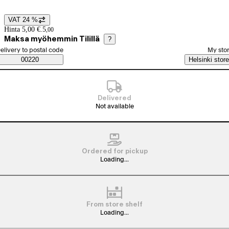
VAT 24 %
Price details
Hinta 5,00 €.
5
,
00
Maksa myöhemmin Tilillä
?
elect order method
elivery to postal code
My sto
Saatavuustiedot
00220
Helsinki store
Delivered
Not available
Ordered for pickup
Loading...
From store shelf
Loading...