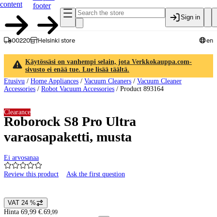
content
footer
Sign in
00220
Helsinki store
en
Käytössäsi on vanhempi selain, jota Verkkokauppa.com-
sivusto ei enää tue. Lue lisää täältä.
Etusivu
/
Home Appliances
/
Vacuum Cleaners
/
Vacuum Cleaner
Accessories
/
Robot Vacuum Accessories
/
Product 893164
Clearance
Roborock S8 Pro Ultra
varaosapaketti, musta
Ei arvosanaa
Review this product
Ask the first question
Product images and videos
VAT 24 %
Price details
Hinta 69,99 €.
69
,
99