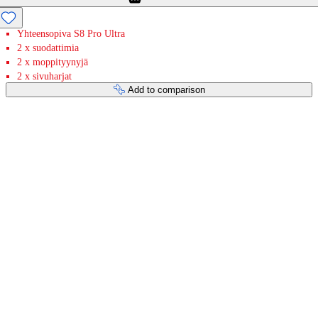
Yhteensopiva S8 Pro Ultra
2 x suodattimia
2 x moppityynyjä
2 x sivuharjat
Add to comparison
Payment services