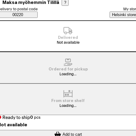
Maksa myöhemmin Tilillä
?
elect order method
elivery to postal code
My sto
Saatavuustiedot
00220
Helsinki store
Delivered
Not available
Ordered for pickup
Loading...
From store shelf
Loading...
Ready to ship
0
pcs
ot available
Add to cart