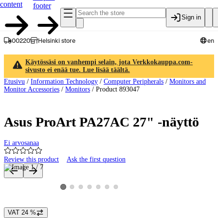
content
footer
Sign in
00220
Helsinki store
en
Käytössäsi on vanhempi selain, jota Verkkokauppa.com-
sivusto ei enää tue. Lue lisää täältä.
Etusivu
/
Information Technology
/
Computer Peripherals
/
Monitors and
Monitor Accessories
/
Monitors
/
Product 893047
Asus ProArt PA27AC 27" -näyttö
Ei arvosanaa
Review this product
Ask the first question
Product images and videos
View product image 2
View product image 3
View product image 4
View product image 5
View product image 6
View product image 7
View product image 1
VAT 24 %