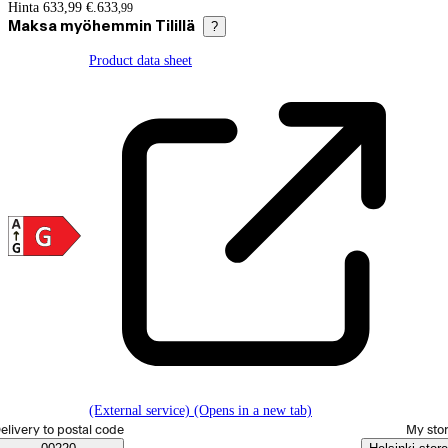
Price details
Hinta 633,99 €.
633
,
99
Maksa myöhemmin Tilillä
?
Product data sheet
(External service) (Opens in a new tab)
elect order method
elivery to postal code
My sto