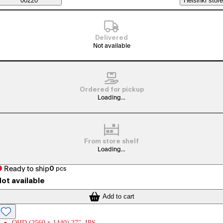
Saatavuustiedot
00220
Helsinki store
Delivered
Not available
Ordered for pickup
Loading...
From store shelf
Loading...
Ready to ship
0
pcs
ot available
Add to cart
QHD (2560 x 1440) 27", IPS