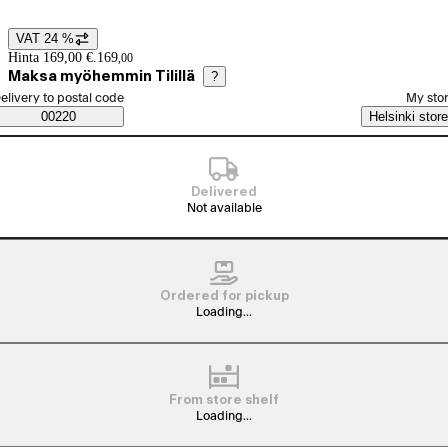
VAT 24 %
Price details
Hinta 169,00 €.
169
,
00
Maksa myöhemmin Tilillä
?
elect order method
elivery to postal code
My sto
Saatavuustiedot
00220
Helsinki store
Delivered
Not available
Ordered for pickup
Loading...
From store shelf
Loading...