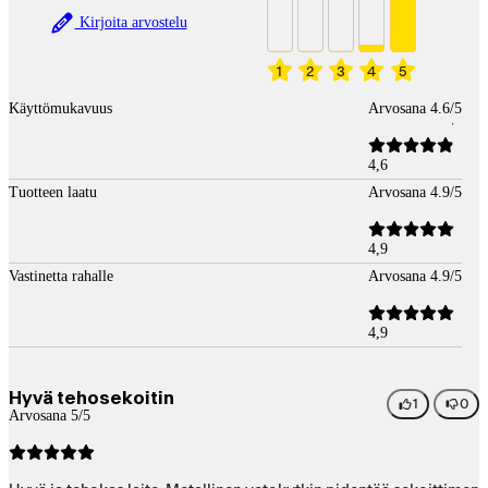
Kirjoita arvostelu
1
2
3
4
5
Käyttömukavuus
Arvosana 4.6/5
4,6
Tuotteen laatu
Arvosana 4.9/5
4,9
Vastinetta rahalle
Arvosana 4.9/5
4,9
Hyvä tehosekoitin
1
0
Arvosana 5/5