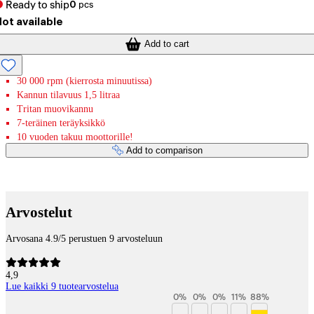
Ready to ship
0
pcs
ot available
Add to cart
30 000 rpm (kierrosta minuutissa)
Kannun tilavuus 1,5 litraa
Tritan muovikannu
7-teräinen teräyksikkö
10 vuoden takuu moottorille!
Add to comparison
Payment services
Arvostelut
Arvosana 4.9/5 perustuen 9 arvosteluun
4,9
Lue kaikki 9 tuotearvostelua
0
%
0
%
0
%
11
%
88
%