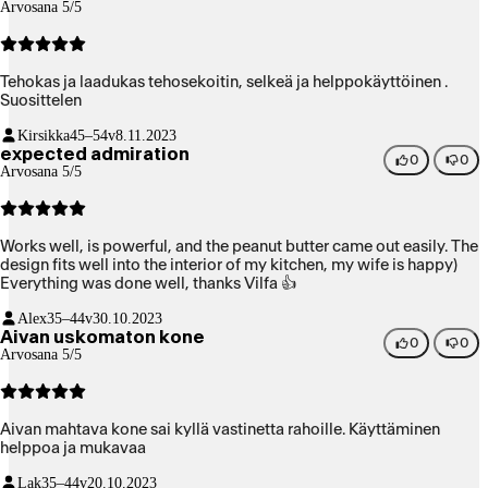
Arvosana 5/5
Tehokas ja laadukas tehosekoitin, selkeä ja helppokäyttöinen .
Suosittelen
Kirsikka
45–54v
8.11.2023
expected admiration
0
0
Arvosana 5/5
Works well, is powerful, and the peanut butter came out easily. The
design fits well into the interior of my kitchen, my wife is happy)
Everything was done well, thanks Vilfa 👍
Alex
35–44v
30.10.2023
Aivan uskomaton kone
0
0
Arvosana 5/5
Aivan mahtava kone sai kyllä vastinetta rahoille. Käyttäminen
helppoa ja mukavaa
Lak
35–44v
20.10.2023