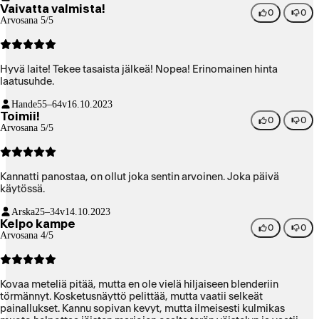
Vaivatta valmista!
0
0
Arvosana 5/5
Hyvä laite! Tekee tasaista jälkeä! Nopea! Erinomainen hinta
laatusuhde.
Hande
55–64v
16.10.2023
Toimii!
0
0
Arvosana 5/5
Kannatti panostaa, on ollut joka sentin arvoinen. Joka päivä
käytössä.
Arska
25–34v
14.10.2023
Kelpo kampe
0
0
Arvosana 4/5
Kovaa meteliä pitää, mutta en ole vielä hiljaiseen blenderiin
törmännyt. Kosketusnäyttö pelittää, mutta vaatii selkeät
painallukset. Kannu sopivan kevyt, mutta ilmeisesti kulmikas