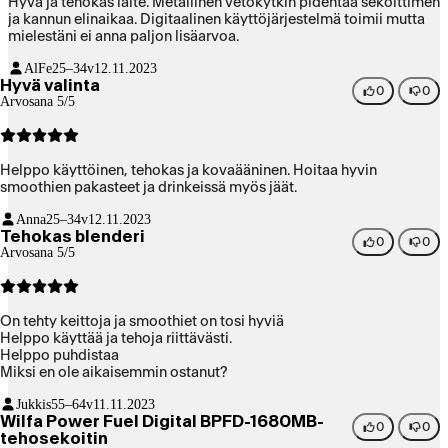
Hyvä ja tehokas laite. Metallinen vetokytkin pidentää sekoittimen
ja kannun elinaikaa. Digitaalinen käyttöjärjestelmä toimii mutta
mielestäni ei anna paljon lisäarvoa.
AlFe
25–34v
12.11.2023
Hyvä valinta
0
0
Arvosana 5/5
Helppo käyttöinen, tehokas ja kovaääninen. Hoitaa hyvin
smoothien pakasteet ja drinkeissä myös jäät.
Anna
25–34v
12.11.2023
Tehokas blenderi
0
0
Arvosana 5/5
On tehty keittoja ja smoothiet on tosi hyviä
Helppo käyttää ja tehoja riittävästi.
Helppo puhdistaa
Miksi en ole aikaisemmin ostanut?
Jukkis
55–64v
11.11.2023
Wilfa Power Fuel Digital BPFD-1680MB-
0
0
tehosekoitin