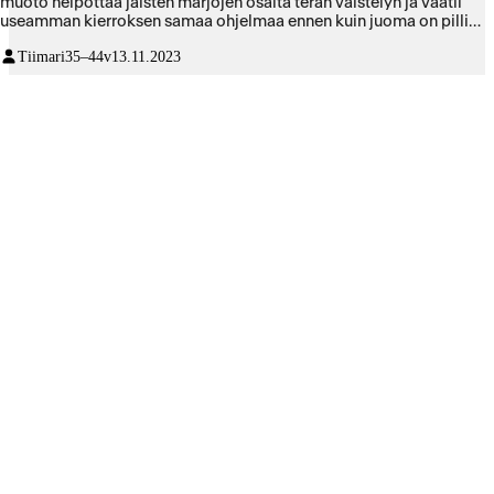
muoto helpottaa jäisten marjojen osalta terän väistelyn ja vaatii
useamman kierroksen samaa ohjelmaa ennen kuin juoma on pillin
läpi juotavissa.
Tiimari
35–44v
13.11.2023