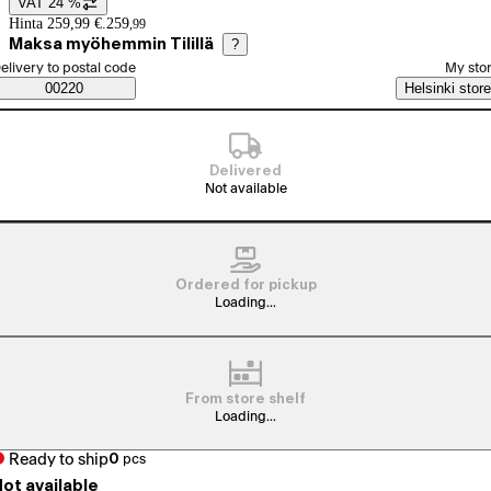
VAT 24 %
Price details
Hinta 259,99 €.
259
,
99
Maksa myöhemmin Tilillä
?
elect order method
elivery to postal code
My sto
Saatavuustiedot
00220
Helsinki store
Delivered
Not available
Ordered for pickup
Loading...
From store shelf
Loading...
Ready to ship
0
pcs
ot available