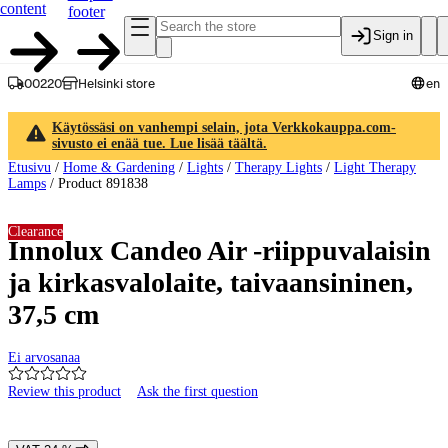
content
footer
Sign in
00220
Helsinki store
en
Käytössäsi on vanhempi selain, jota Verkkokauppa.com-
sivusto ei enää tue. Lue lisää täältä.
Etusivu
/
Home & Gardening
/
Lights
/
Therapy Lights
/
Light Therapy
Lamps
/
Product 891838
Clearance
Innolux Candeo Air -riippuvalaisin
ja kirkasvalolaite, taivaansininen,
37,5 cm
Ei arvosanaa
Review this product
Ask the first question
Product images and videos