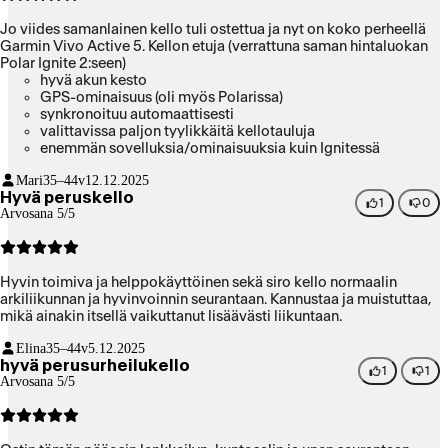
Jo viides samanlainen kello tuli ostettua ja nyt on koko perheellä
Garmin Vivo Active 5. Kellon etuja (verrattuna saman hintaluokan
Polar Ignite 2:seen)
hyvä akun kesto
GPS-ominaisuus (oli myös Polarissa)
synkronoituu automaattisesti
valittavissa paljon tyylikkäitä kellotauluja
enemmän sovelluksia/ominaisuuksia kuin Ignitessä
motivoi meidän lapsia liikkumaan, kun kertoo liikunnan
Mari
35–44v
12.12.2025
jälkeen sopivan palautumisajan/milloin kannattaa liikkua
Hyvä peruskello
taas.
1
0
Arvosana 5/5
siro ja kaunis kädessä!
Hyvin toimiva ja helppokäyttöinen sekä siro kello normaalin
arkiliikunnan ja hyvinvoinnin seurantaan. Kannustaa ja muistuttaa,
mikä ainakin itsellä vaikuttanut lisäävästi liikuntaan.
Elina
35–44v
5.12.2025
hyvä perusurheilukello
1
1
Arvosana 5/5