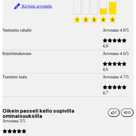
Kirjoita arvostelu
1
2
3
4
5
Vastinetta rahalle
Arvosana 4.8/5
4,8
Käyttömukavuus
Arvosana 4.6/5
4,6
Tuotteen laatu
Arvosana 4.7/5
4,7
Oikein passeli kello sopivilla
1
0
ominaisuuksilla
Arvosana 5/5