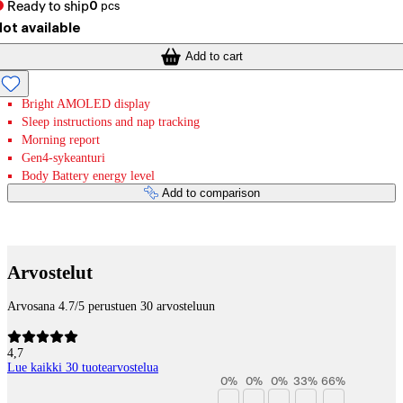
Ready to ship
0
pcs
ot available
Add to cart
Bright AMOLED display
Sleep instructions and nap tracking
Morning report
Gen4-sykeanturi
Body Battery energy level
Add to comparison
Payment services
Arvostelut
Arvosana 4.7/5 perustuen 30 arvosteluun
4,7
Lue kaikki 30 tuotearvostelua
0
%
0
%
0
%
33
%
66
%