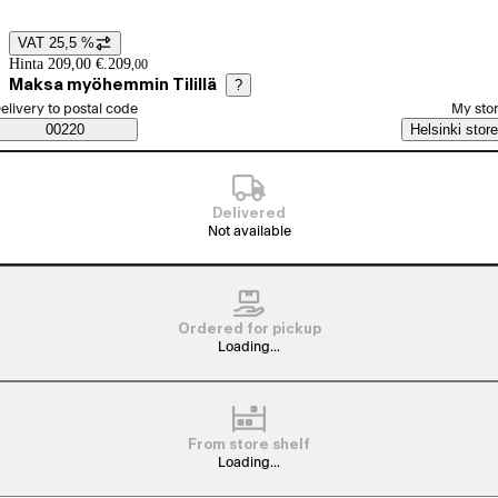
VAT 25,5 %
Price details
Hinta 209,00 €.
209
,
00
Maksa myöhemmin Tilillä
?
elect order method
elivery to postal code
My sto
Saatavuustiedot
00220
Helsinki store
Delivered
Not available
Ordered for pickup
Loading...
From store shelf
Loading...