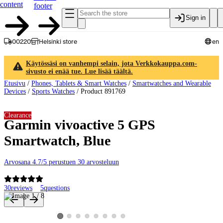
content
footer
Sign in
00220
Helsinki store
en
Käytössäsi on vanhempi selain, jota Verkkokauppa.com-
sivusto ei enää tue. Lue lisää täältä.
Etusivu
/
Phones, Tablets & Smart Watches
/
Smartwatches and Wearable
Devices
/
Sports Watches
/
Product 891769
Clearance
Garmin vivoactive 5 GPS
Smartwatch, Blue
Arvosana 4.7/5 perustuen 30 arvosteluun
30
reviews
5
questions
Product images and videos
View product image 2
View product image 3
View product image 4
View product image 5
View product image 6
View product image 7
View product image 8
View product image 1