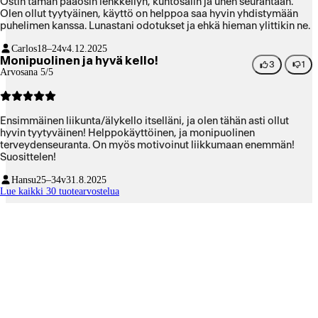
Ostin tämän pääosin lenkkeilyn, kuntosalin ja unen seurantaan.
Olen ollut tyytyäinen, käyttö on helppoa saa hyvin yhdistymään
puhelimen kanssa. Lunastani odotukset ja ehkä hieman ylittikin ne.
Carlos
18–24v
4.12.2025
Monipuolinen ja hyvä kello!
3
1
Arvosana 5/5
Ensimmäinen liikunta/älykello itselläni, ja olen tähän asti ollut
hyvin tyytyväinen! Helppokäyttöinen, ja monipuolinen
terveydenseuranta. On myös motivoinut liikkumaan enemmän!
Suosittelen!
Hansu
25–34v
31.8.2025
Lue kaikki 30 tuotearvostelua