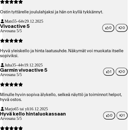
Ostin tyttärelle joululahjaksi ja hän on kyllä tykkännyt.
Mats
55–64v
29.12.2025
Vivoactive 5
0
0
Arvosana 5/5
Hyvä yleiskello ja hinta laatusuhde. Näkymät voi muokata itselle
sopiviksi.
Juha
35–44v
19.12.2025
Garmin vivoactive 5
1
0
Arvosana 5/5
Minulle hyvin sopiva älykello, selkeä näyttö ja toiminnot helpot,
hyvä ostos.
Marjo
65 tai yli
16.12.2025
Hyvä kello hintaluokassaan
0
1
Arvosana 5/5