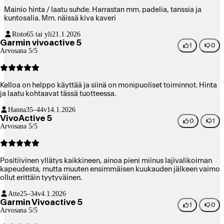
Mainio hinta / laatu suhde. Harrastan mm. padelia, tanssia ja
kuntosalia. Mm. näissä kiva kaveri
Risto
65 tai yli
21.1.2026
Garmin vivoactive 5
1
0
Arvosana 5/5
Kelloa on helppo käyttää ja siinä on monipuoliset toiminnot. Hinta
ja laatu kohtaavat tässä tuotteessa.
Hanna
35–44v
14.1.2026
VivoActive 5
0
1
Arvosana 5/5
Positiivinen yllätys kaikkineen, ainoa pieni miinus lajivalikoiman
kapeudesta, mutta muuten ensimmäisen kuukauden jälkeen vaimo
ollut erittäin tyytyväinen.
Atte
25–34v
4.1.2026
Garmin Vivoactive 5
1
0
Arvosana 5/5