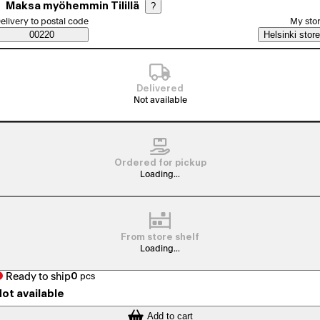
Maksa myöhemmin Tilillä
?
elect order method
elivery to postal code
My sto
Saatavuustiedot
00220
Helsinki store
Delivered
Not available
Ordered for pickup
Loading...
From store shelf
Loading...
Ready to ship
0
pcs
ot available
Add to cart