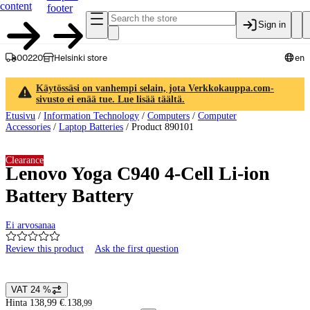
content
footer
Sign in
00220
Helsinki store
en
Käytössäsi on vanhempi selain, jota Verkkokauppa.com-
sivusto ei enää tue. Lue lisää täältä.
Etusivu
/
Information Technology
/
Computers
/
Computer
Accessories
/
Laptop Batteries
/
Product 890101
Clearance
Lenovo Yoga C940 4-Cell Li-ion
Battery Battery
Ei arvosanaa
Review this product
Ask the first question
Product images and videos
VAT 24 %
Price details
Hinta 138,99 €.
138
,
99