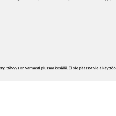
aalta ja kätevältä turvavyöistuimelta. Materiaali hengittävyys on varmasti plussaa kesällä. Ei ole 