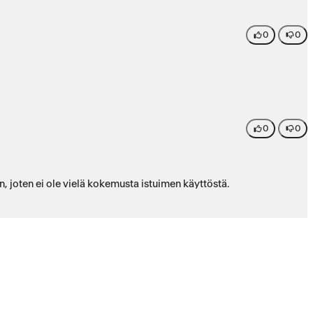
0
0
0
0
päässyt vielä käyttöön, joten ei ole vielä kokemusta istuimen käyttöstä.