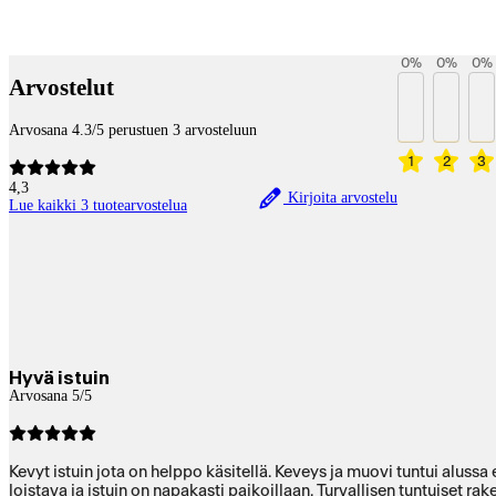
Payment services
0
%
0
%
0
%
Arvostelut
Arvosana 4.3/5 perustuen 3 arvosteluun
1
2
3
4,3
Kirjoita arvostelu
Lue kaikki 3 tuotearvostelua
Hyvä istuin
Arvosana 5/5
Kevyt istuin jota on helppo käsitellä. Keveys ja muovi tuntui alussa
loistava ja istuin on napakasti paikoillaan. Turvallisen tuntuiset r