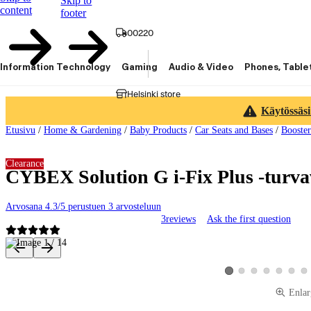
Skip to
content
footer
00220
Information Technology
Gaming
Audio & Video
Phones, Table
Helsinki store
Käytössäsi
Etusivu
/
Home & Gardening
/
Baby Products
/
Car Seats and Bases
/
Booster
Clearance
CYBEX Solution G i-Fix Plus -turvav
Arvosana 4.3/5 perustuen 3 arvosteluun
3
reviews
Ask the first question
Product images and videos
View product image 2
View product image 3
View product image
View product 
View pro
Vie
View product image 1
Enlar