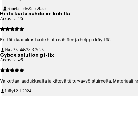
Sam
45–54v
25.6.2025
Hinta laatu suhde on kohilla
Arvosana 4/5
Erittäin laadukas tuote hinta nähtäen ja helppo käyttää.
Hasa
35–44v
28.3.2025
Cybex solution g i-fix
Arvosana 4/5
Vaikuttaa laadukk
Lilly
12.1.2024