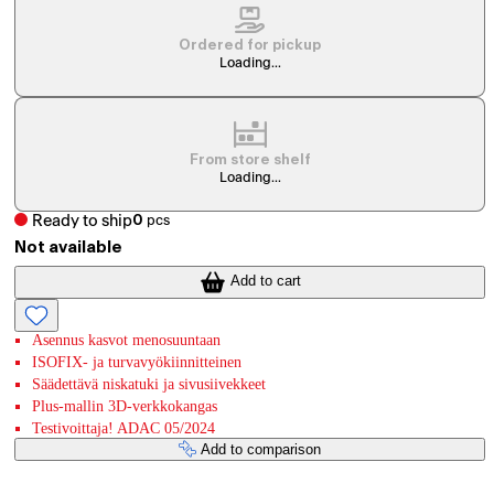
Ordered for pickup
Loading...
From store shelf
Loading...
Ready to ship
0
pcs
Not available
Add to cart
Asennus kasvot menosuuntaan
ISOFIX- ja turvavyökiinnitteinen
Säädettävä niskatuki ja sivusiivekkeet
Plus-mallin 3D-verkkokangas
Testivoittaja! ADAC 05/2024
Add to comparison