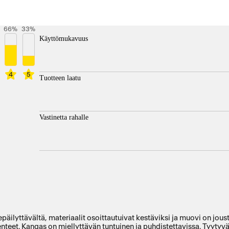
66
%
33
%
Käyttömukavuus
4
5
Tuotteen laatu
Vastinetta rahalle
 epäilyttävältä, materiaalit osoittautuivat kestäviksi ja muovi on jou
akenteet. Kangas on miellyttävän tuntuinen ja puhdistettavissa. Tyytyv