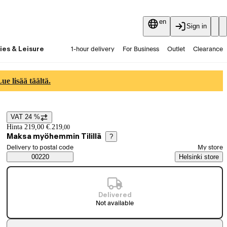
en
Sign in
ies & Leisure
1-hour delivery
For Business
Outlet
Clearance
Guides and articles
Vaihtokauppa
Services
Latest
e lisää täältä.
VAT 24 %
Price details
Hinta 219,00 €.
219
,
00
Maksa myöhemmin Tilillä
?
Select order method
Delivery to postal code
My store
Saatavuustiedot
00220
Helsinki store
Delivered
Not available