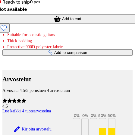
Ready to ship
0
pcs
ot available
Add to cart
Suitable for acoustic guitars
Thick padding
Protective 900D polyester fabric
Add to comparison
Payment services
Arvostelut
Arvosana 4.5/5 perustuen 4 arvosteluun
4,5
Lue kaikki 4 tuotearvostelua
0
%
0
%
0
%
50
%
50
%
Kirjoita arvostelu