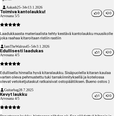
Aakash
25–34v
13.1.2026
Toimiva kantolaukku!
0
0
Arvosana 5/5
Laadukkaasta materiaalista tehty kestävä kantolaukku muusikolle
joka raahaa kitaroitaan ristiin rastiin
IamTheWalrus
45–54v
3.1.2026
Edullisesti laadukas
1
0
Arvosana 4/5
Edullisella hinnalla hyvä kitaralaukku. Sisäpuolella kitaran kaulaa
varten oleva pehmustettu tuki tarrakiinnityksellä ja kotelossa
olevat vetoketjutaskut ratkaisivat ostopäätöksen. Bueno ostos :)
Guitarbag
28.7.2025
Kevyt laukku
1
0
Arvosana 4/5