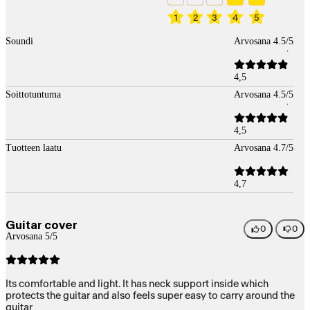
1
2
3
4
5
Soundi
Arvosana 4.5/5
4,5
Soittotuntuma
Arvosana 4.5/5
4,5
Tuotteen laatu
Arvosana 4.7/5
4,7
Guitar cover
0
0
Arvosana 5/5
Its comfortable and light. It has neck support inside which
protects the guitar and also feels super easy to carry around the
guitar