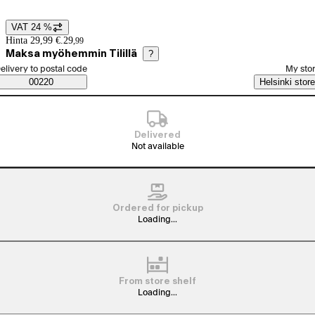
VAT 24 %
Price details
Hinta 29,99 €.
29
,
99
Maksa myöhemmin Tilillä
?
elect order method
elivery to postal code
My sto
Saatavuustiedot
00220
Helsinki store
Delivered
Not available
Ordered for pickup
Loading...
From store shelf
Loading...