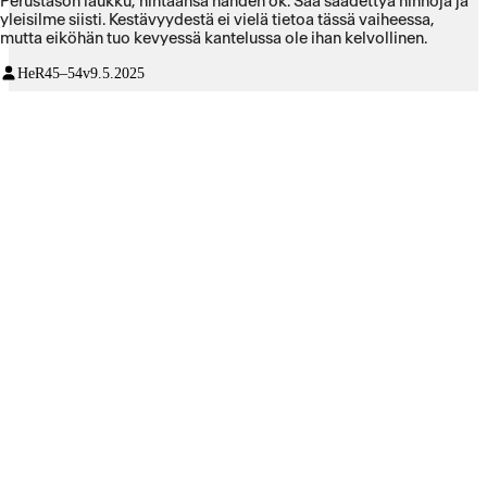
Perustason laukku, hintaansa nähden ok. Saa säädettyä hihnoja ja
yleisilme siisti. Kestävyydestä ei vielä tietoa tässä vaiheessa,
mutta eiköhän tuo kevyessä kantelussa ole ihan kelvollinen.
HeR
45–54v
9.5.2025