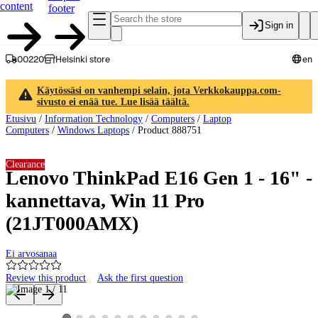
content
footer
Sign in
00220
Helsinki store
en
Käytössäsi on vanhempi selain, jota Verkkokauppa.com-
sivusto ei enää tue. Lue lisää täältä.
Etusivu
/
Information Technology
/
Computers
/
Laptop
Computers
/
Windows Laptops
/
Product 888751
Clearance
Lenovo ThinkPad E16 Gen 1 - 16" -
kannettava, Win 11 Pro
(21JT000AMX)
Ei arvosanaa
Review this product
Ask the first question
Product images and videos