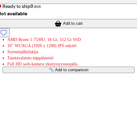
Ready to ship
0
pcs
ot available
Add to cart
AMD Ryzen 5 7530U, 16 Gt, 512 Gt SSD
16" WUXGA (1920 x 1200) IPS-näyttö
Sormenjälkilukija
Taustavalaistu näppäimistö
Full HD web-kamera yksityisyyssuojalla
Add to comparison
Payment services