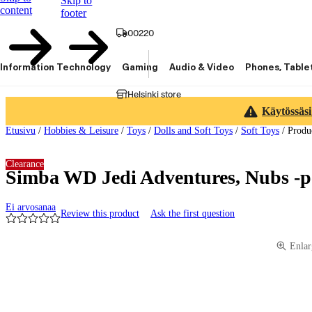
Skip to
content
footer
00220
Information Technology
Gaming
Audio & Video
Phones, Table
Helsinki store
Käytössäsi
Etusivu
/
Hobbies & Leisure
/
Toys
/
Dolls and Soft Toys
/
Soft Toys
/
Produ
Clearance
Simba WD Jedi Adventures, Nubs -
Ei arvosanaa
Review this product
Ask the first question
Product images and videos
Enlar