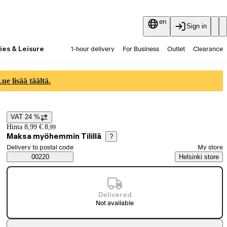
en
Sign in
ies & Leisure
1-hour delivery
For Business
Outlet
Clearance
Guides and articles
Vaihtokauppa
Services
Latest
e lisää täältä.
VAT 24 %
Price details
Hinta 8,99 €.
8
,
99
Maksa myöhemmin Tilillä
?
Select order method
Delivery to postal code
My store
Saatavuustiedot
00220
Helsinki store
Delivered
Not available