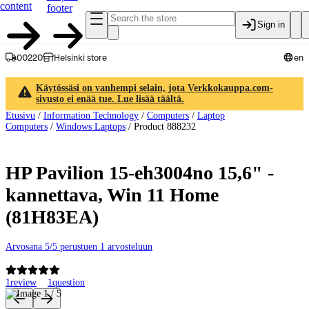
content
footer
Sign in
00220
Helsinki store
en
Käytössäsi on vanhempi selain, jota Verkkokauppa.com-
sivusto ei enää tue. Lue lisää täältä.
Etusivu
/
Information Technology
/
Computers
/
Laptop
Computers
/
Windows Laptops
/
Product 888232
HP Pavilion 15-eh3004no 15,6" -
kannettava, Win 11 Home
(81H83EA)
Arvosana 5/5 perustuen 1 arvosteluun
1
review
1
question
Product images and videos