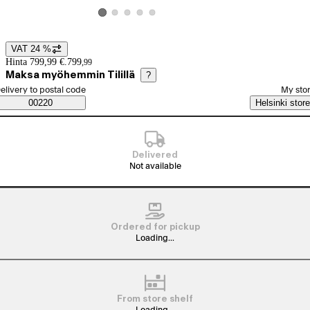
View product image 2
View product image 3
View product image 4
View product image 5
View product image 1
VAT 24 %
Price details
Hinta 799,99 €.
799
,
99
Maksa myöhemmin Tilillä
?
elect order method
elivery to postal code
My sto
Saatavuustiedot
00220
Helsinki store
Delivered
Not available
Ordered for pickup
Loading...
From store shelf