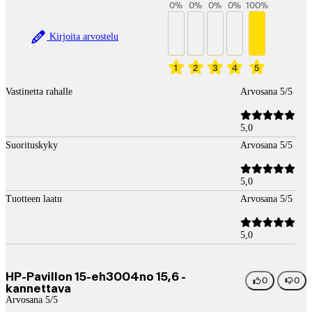
0
%
0
%
0
%
0
%
100
%
Kirjoita arvostelu
1
2
3
4
5
Vastinetta rahalle
Arvosana 5/5
5,0
Suorituskyky
Arvosana 5/5
5,0
Tuotteen laatu
Arvosana 5/5
5,0
HP-Pavillon 15-eh3004no 15,6 -
0
0
kannettava
Arvosana 5/5