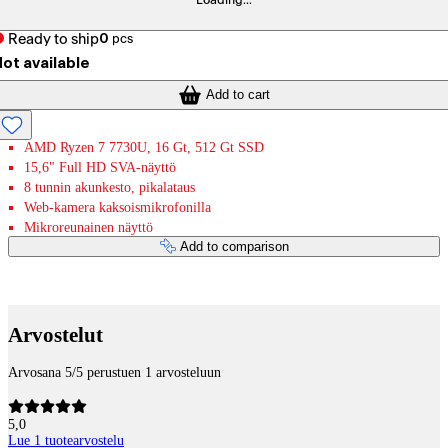
Loading...
Ready to ship
0
pcs
ot available
Add to cart
AMD Ryzen 7 7730U, 16 Gt, 512 Gt SSD
15,6" Full HD SVA-näyttö
8 tunnin akunkesto, pikalataus
Web-kamera kaksoismikrofonilla
Mikroreunainen näyttö
Add to comparison
Payment services
Arvostelut
Arvosana 5/5 perustuen 1 arvosteluun
5,0
Lue 1 tuotearvostelu