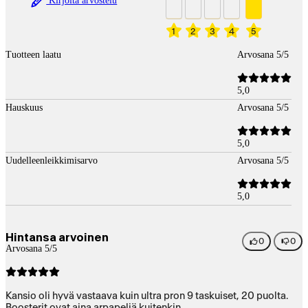
Kirjoita arvostelu
1
2
3
4
5
Tuotteen laatu
Arvosana 5/5
5,0
Hauskuus
Arvosana 5/5
5,0
Uudelleenleikkimisarvo
Arvosana 5/5
5,0
Hintansa arvoinen
0
0
Arvosana 5/5
Kansio oli hyvä vastaava kuin ultra pron 9 taskuiset, 20 puolta.
Boosterit ovat aina arpapeliä kuitenkin.