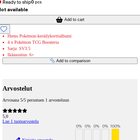
Ready to ship
0
pcs
ot available
Add to cart
Hieno Pokémon-keräilykorttialbumi
4 x Pokémon TCG Boosteria
Sarja: SV3.5
Ikäsuositus: 6+
Add to comparison
Payment services
Arvostelut
Arvosana 5/5 perustuen 1 arvosteluun
5,0
Lue 1 tuotearvostelu
0
%
0
%
0
%
0
%
100
%