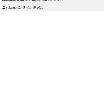
Pokemon
25–34v
15.10.2023