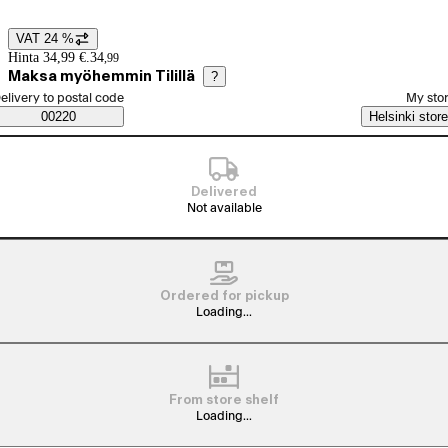
VAT 24 %
Price details
Hinta 34,99 €.
34
,
99
Maksa myöhemmin Tilillä
?
elect order method
elivery to postal code
My sto
Saatavuustiedot
00220
Helsinki store
Delivered
Not available
Ordered for pickup
Loading...
From store shelf
Loading...