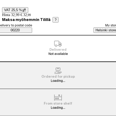
VAT 25,5 %
Price details
Hinta 32,99 €.
32
,
99
Maksa myöhemmin Tilillä
?
elect order method
elivery to postal code
My sto
Saatavuustiedot
00220
Helsinki store
Delivered
Not available
Ordered for pickup
Loading...
From store shelf
Loading...