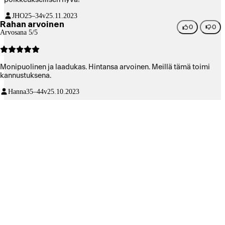
JHO
25–34v
25.11.2023
Rahan arvoinen
0
0
Arvosana 5/5
Monipuolinen ja laadukas. Hintansa arvoinen. Meillä tämä toimi
kannustuksena.
Hanna
35–44v
25.10.2023