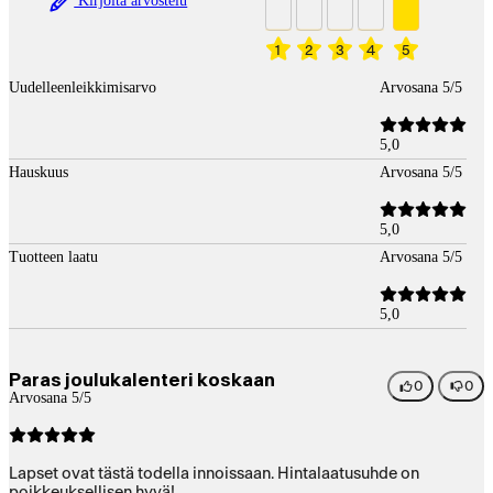
Kirjoita arvostelu
1
2
3
4
5
Uudelleenleikkimisarvo
Arvosana 5/5
5,0
Hauskuus
Arvosana 5/5
5,0
Tuotteen laatu
Arvosana 5/5
5,0
Paras joulukalenteri koskaan
0
0
Arvosana 5/5
Lapset ovat tästä todella innoissaan. Hintalaatusuhde on
poikkeuksellisen hyvä!