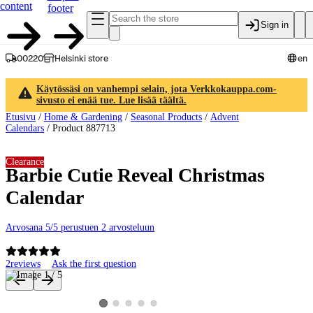
content
footer
Sign in
00220
Helsinki store
en
Käytössäsi on vanhempi selain, jota Verkkokauppa.com-
sivusto ei enää tue. Lue lisää täältä.
Etusivu
/
Home & Gardening
/
Seasonal Products
/
Advent
Calendars
/
Product 887713
Clearance
Barbie Cutie Reveal Christmas
Calendar
Arvosana 5/5 perustuen 2 arvosteluun
2
reviews
Ask the first question
Product images and videos
View product image 2
View product image 3
View product image 4
View product image 5
View product image 1