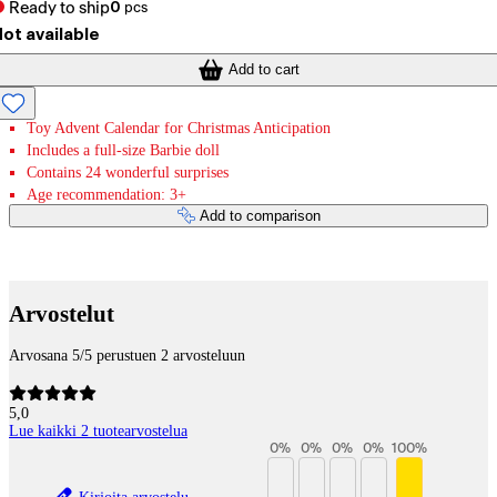
Ready to ship
0
pcs
ot available
Add to cart
Toy Advent Calendar for Christmas Anticipation
Includes a full-size Barbie doll
Contains 24 wonderful surprises
Age recommendation: 3+
Add to comparison
Payment services
Arvostelut
Arvosana 5/5 perustuen 2 arvosteluun
5,0
Lue kaikki 2 tuotearvostelua
0
%
0
%
0
%
0
%
100
%