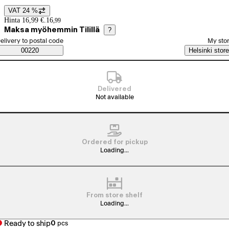
VAT 24 %
Price details
Hinta 16,99 €.
16
,
99
Maksa myöhemmin Tilillä
?
elect order method
elivery to postal code
My sto
Saatavuustiedot
00220
Helsinki store
Delivered
Not available
Ordered for pickup
Loading...
From store shelf
Loading...
Ready to ship
0
pcs