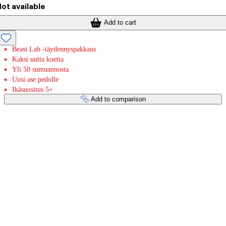
ot available
Add to cart
Beast Lab -täydennyspakkaus
Kaksi uutta koetta
Yli 50 sumuannosta
Uusi ase pedolle
Ikäsuositus 5+
Add to comparison
Payment services