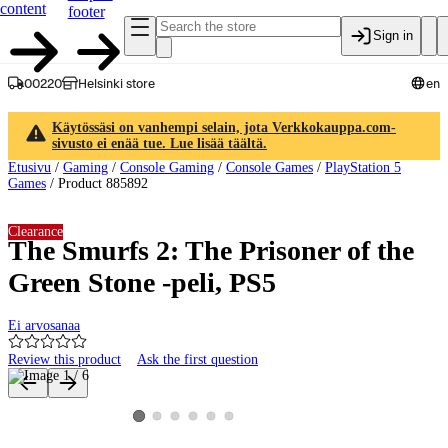
content
footer
Sign in
00220
Helsinki store
en
Käytössäsi on vanhempi selain, jota Verkkokauppa.com-
sivusto ei enää tue. Lue lisää täältä.
Etusivu
/
Gaming
/
Console Gaming
/
Console Games
/
PlayStation 5
Games
/
Product 885892
Clearance
The Smurfs 2: The Prisoner of the
Green Stone -peli, PS5
Ei arvosanaa
Review this product
Ask the first question
Product images and videos
View product image 2
View product image 3
View product image 4
View product image 5
View product image 6
View product image 1