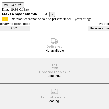
VAT 24 %
Price details
Hinta 19,99 €.
19
,
99
Maksa myöhemmin Tilillä
?
7
This product cannot be sold to persons under 7 years of age.
elect order method
elivery to postal code
My sto
Saatavuustiedot
00220
Helsinki store
Delivered
Not available
Ordered for pickup
Loading...
From store shelf
Loading...