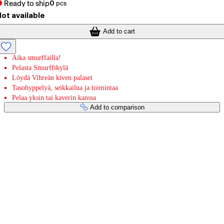
Ready to ship
0
pcs
ot available
Add to cart
Aika smurffailla!
Pelasta Smurffikylä
Löydä Vihreän kiven palaset
Tasohyppelyä, seikkailua ja toimintaa
Pelaa yksin tai kaverin kanssa
Add to comparison
Payment services