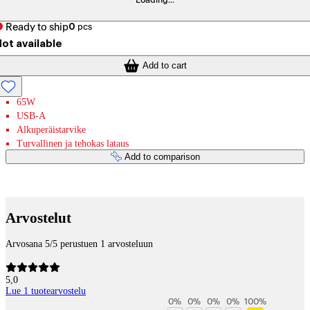
Loading...
Ready to ship
0
pcs
ot available
Add to cart
65W
USB-A
Alkuperäistarvike
Turvallinen ja tehokas lataus
Add to comparison
Payment services
Arvostelut
Arvosana 5/5 perustuen 1 arvosteluun
5,0
Lue 1 tuotearvostelu
0
%
0
%
0
%
0
%
100
%