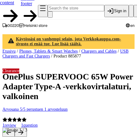
content
footer
Sign in
00220
Helsinki store
en
Käytössäsi on vanhempi selain, jota Verkkokauppa.com-
sivusto ei enää tue. Lue lisää täältä.
Etusivu
/
Phones, Tablets & Smart Watches
/
Chargers and Cables
/
USB
Chargers and Fast Chargers
/
Product 885877
Clearance
OnePlus SUPERVOOC 65W Power
Adapter Type-A -verkkovirtalaturi,
valkoinen
Arvosana 5/5 perustuen 1 arvosteluun
1
review
1
question
Product images and videos