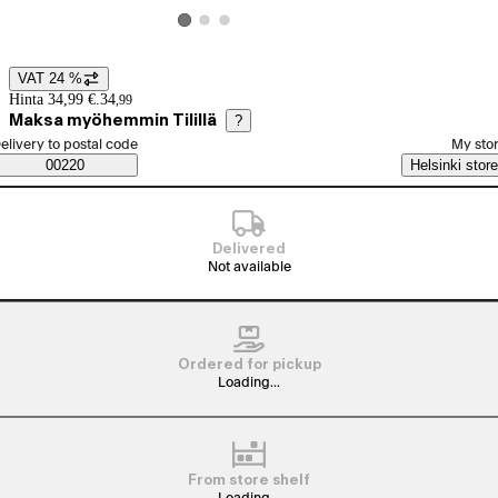
View product image 2
View product image 3
View product image 1
VAT 24 %
Price details
Hinta 34,99 €.
34
,
99
Maksa myöhemmin Tilillä
?
elect order method
elivery to postal code
My sto
Saatavuustiedot
00220
Helsinki store
Delivered
Not available
Ordered for pickup
Loading...
From store shelf