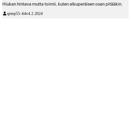
Hiukan hintava mutta toimii, kuten alkuperäisen osan pitääkin.
qetep
55–64v
4.2.2024