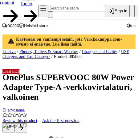
content
footer
Sign in
00220
Helsinki store
en
Käytössäsi on vanhempi selain, jota Verkkokauppa.com-
sivusto ei enää tue. Lue lisää täältä.
Etusivu
/
Phones, Tablets & Smart Watches
/
Chargers and Cables
/
USB
Chargers and Fast Chargers
/
Product 885868
Clearance
OnePlus SUPERVOOC 80W Power
Adapter Type-A -verkkovirtalaturi,
valkoinen
Ei arvosanaa
Review this product
Ask the first question
Product images and videos