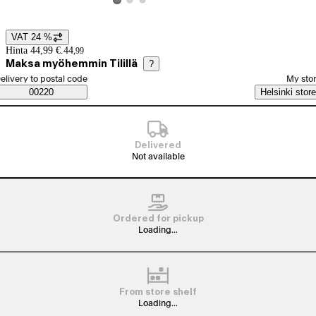
View product image 2
View product image 3
View product image 1
VAT 24 %
Price details
Hinta 44,99 €.
44
,
99
Maksa myöhemmin Tilillä
?
elect order method
elivery to postal code
My sto
Saatavuustiedot
00220
Helsinki store
Delivered
Not available
Ordered for pickup
Loading...
From store shelf
Loading...