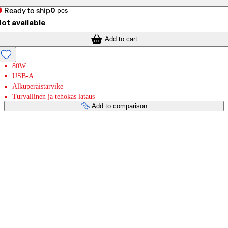
Ready to ship
0
pcs
ot available
Add to cart
80W
USB-A
Alkuperäistarvike
Turvallinen ja tehokas lataus
Add to comparison
Payment services