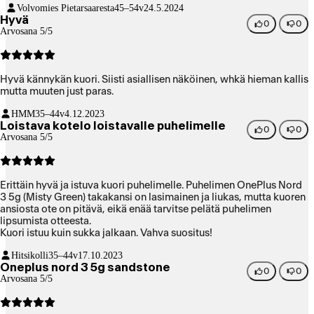
Volvomies Pietarsaaresta
45–54v
24.5.2024
Hyvä
0
0
Arvosana 5/5
Hyvä kännykän kuori. Siisti asiallisen näköinen, whkä hieman kallis
mutta muuten just paras.
HMM
35–44v
4.12.2023
Loistava kotelo loistavalle puhelimelle
0
0
Arvosana 5/5
Erittäin hyvä ja istuva kuori puhelimelle. Puhelimen OnePlus Nord
3 5g (Misty Green) takakansi on lasimainen ja liukas, mutta kuoren
ansiosta ote on pitävä, eikä enää tarvitse pelätä puhelimen
lipsumista otteesta.
Kuori istuu kuin sukka jalkaan. Vahva suositus!
Hitsikolli
35–44v
17.10.2023
Oneplus nord 3 5g sandstone
0
0
Arvosana 5/5