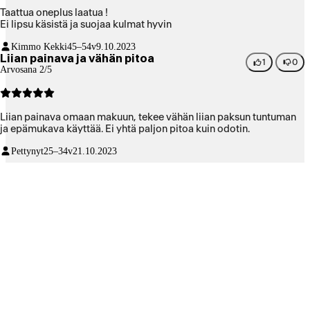
Taattua oneplus laatua !
Ei lipsu käsistä ja suojaa kulmat hyvin
Kimmo Kekki
45–54v
9.10.2023
Liian painava ja vähän pitoa
1
0
Arvosana 2/5
Liian painava omaan makuun, tekee vähän liian paksun tuntuman
ja epämukava käyttää. Ei yhtä paljon pitoa kuin odotin.
Pettynyt
25–34v
21.10.2023