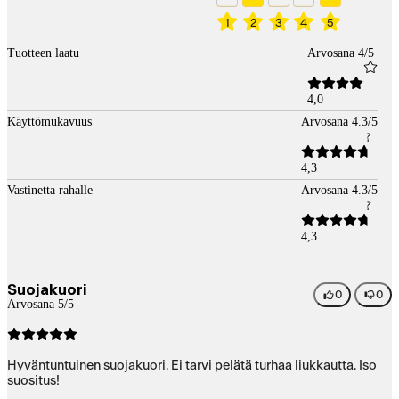
1
2
3
4
5
Tuotteen laatu
Arvosana 4/5
4,0
Käyttömukavuus
Arvosana 4.3/5
4,3
Vastinetta rahalle
Arvosana 4.3/5
4,3
Suojakuori
0
0
Arvosana 5/5
Hyväntuntuinen suojakuori. Ei tarvi pelätä turhaa liukkautta. Iso
suositus!