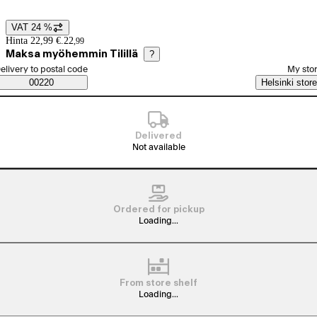
VAT 24 %
Price details
Hinta 22,99 €.
22
,
99
Maksa myöhemmin Tilillä
?
elect order method
elivery to postal code
My sto
Saatavuustiedot
00220
Helsinki store
Delivered
Not available
Ordered for pickup
Loading...
From store shelf
Loading...