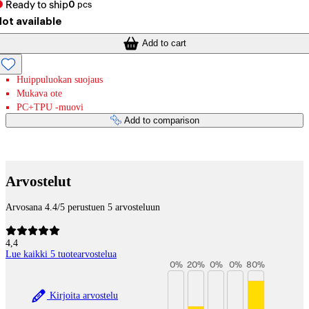
Ready to ship
0
pcs
ot available
Add to cart
Huippuluokan suojaus
Mukava ote
PC+TPU -muovi
Add to comparison
Payment services
Arvostelut
Arvosana 4.4/5 perustuen 5 arvosteluun
4,4
Lue kaikki 5 tuotearvostelua
0
%
20
%
0
%
0
%
80
%
Kirjoita arvostelu