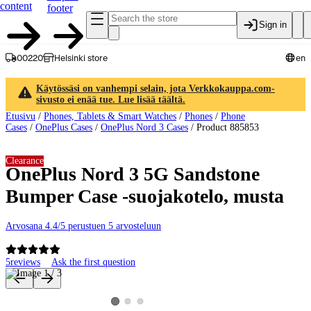
content
footer
Sign in
00220
Helsinki store
en
Käytössäsi on vanhempi selain, jota Verkkokauppa.com-
sivusto ei enää tue. Lue lisää täältä.
Etusivu
/
Phones, Tablets & Smart Watches
/
Phones
/
Phone
Cases
/
OnePlus Cases
/
OnePlus Nord 3 Cases
/
Product 885853
Clearance
OnePlus Nord 3 5G Sandstone
Bumper Case -suojakotelo, musta
Arvosana 4.4/5 perustuen 5 arvosteluun
5
reviews
Ask the first question
Product images and videos
View product image 2
View product image 3
View product image 1