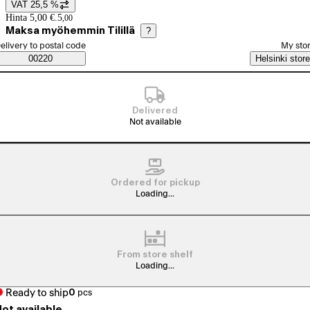
VAT 25,5 %
Price details
Hinta 5,00 €.
5
,
00
Maksa myöhemmin Tilillä
?
elect order method
elivery to postal code
My sto
Saatavuustiedot
00220
Helsinki store
Delivered
Not available
Ordered for pickup
Loading...
From store shelf
Loading...
Ready to ship
0
pcs
ot available