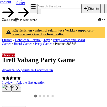
content
footer
Sign in
00220
Helsinki store
en
Käytössäsi on vanhempi selain, jota Verkkokauppa.com-
sivusto ei enää tue. Lue lisää täältä.
Etusivu
/
Hobbies & Leisure
/
Toys
/
Party Games and Board
Games
/
Board Games
/
Party Games
/
Product 885745
Clearance
Trefl Vabang Party Game
Arvosana 2/5 perustuen 1 arvosteluun
1
review
Ask the first question
Product images and videos
View product image 2
View product image 3
View product image 4
View product image 5
View product image 1