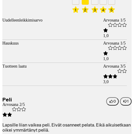
1
2
3
4
5
Uudelleenleikkimisarvo
Arvosana 1/5
1,0
Hauskuus
Arvosana 1/5
1,0
Tuotteen laatu
Arvosana 3/5
3,0
Peli
0
1
Arvosana 2/5
Lapsille liian vaikea peli. Eivät osanneet pelata. Eikä aikuisetkaan
oikei ymmärtänyt peliä.