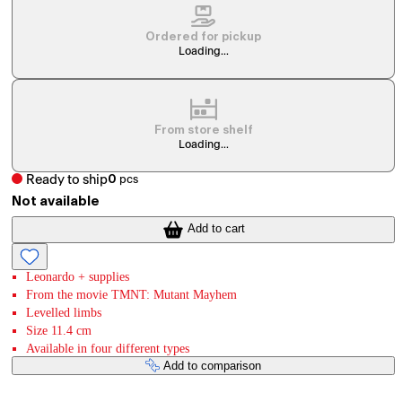
Ordered for pickup
Loading...
From store shelf
Loading...
Ready to ship
0
pcs
Not available
Add to cart
Leonardo + supplies
From the movie TMNT: Mutant Mayhem
Levelled limbs
Size 11.4 cm
Available in four different types
Add to comparison