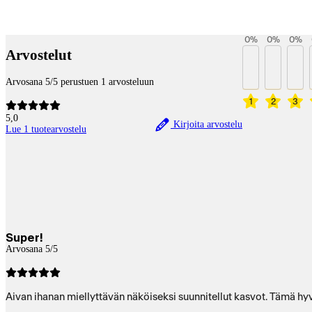
Payment services
0
%
0
%
0
%
Arvostelut
Arvosana 5/5 perustuen 1 arvosteluun
1
2
3
5,0
Kirjoita arvostelu
Lue 1 tuotearvostelu
Super!
Arvosana 5/5
Aivan ihanan miellyttävän näköiseksi suunnitellut kasvot. Tämä hyv