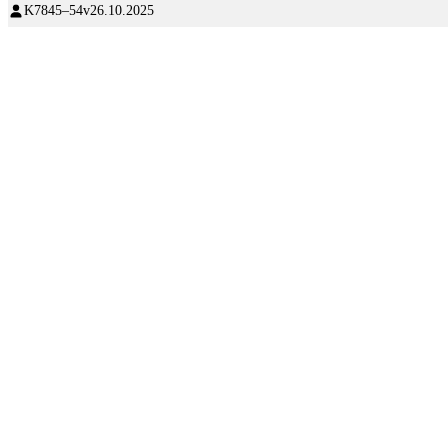
K78
45–54v
26.10.2025