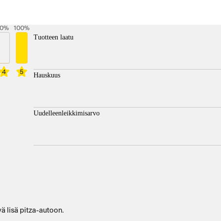
0
%
100
%
Tuotteen laatu
4
5
Hauskuus
Uudelleenleikkimisarvo
ä lisä pitza-autoon.