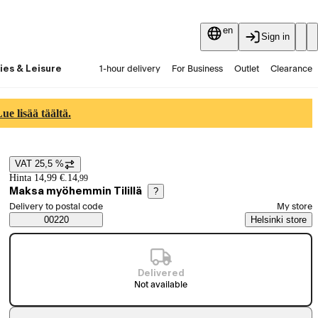
en
Sign in
ies & Leisure
1-hour delivery
For Business
Outlet
Clearance
Guides and articles
Vaihtokauppa
Services
Latest
e lisää täältä.
VAT 25,5 %
Price details
Hinta 14,99 €.
14
,
99
Maksa myöhemmin Tilillä
?
Select order method
Delivery to postal code
My store
Saatavuustiedot
00220
Helsinki store
Delivered
Not available