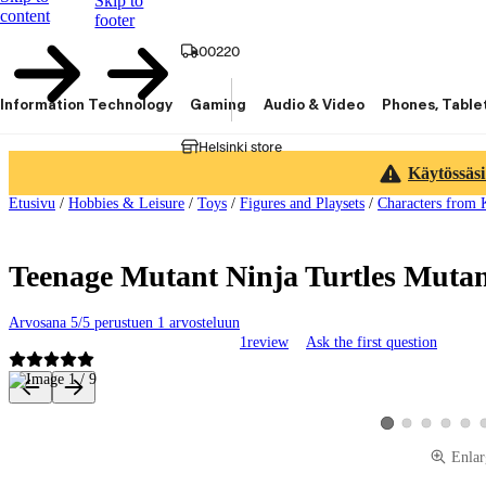
Skip to
content
footer
00220
Information Technology
Gaming
Audio & Video
Phones, Table
Helsinki store
Käytössäsi
Etusivu
/
Hobbies & Leisure
/
Toys
/
Figures and Playsets
/
Characters from 
Teenage Mutant Ninja Turtles Mut
Arvosana 5/5 perustuen 1 arvosteluun
1
review
Ask the first question
Product images and videos
View product image 2
View product ima
View produ
View 
View product image 
Enlar