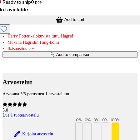
Ready to ship
0
pcs
ot available
Add to cart
Harry Potter -elokuvista tuttu Hagrid!
Mukana Hagridin Fang-koira
Ikäsuositus: 3+
Add to comparison
Payment services
Arvostelut
Arvosana 5/5 perustuen 1 arvosteluun
5,0
Lue 1 tuotearvostelu
0
%
0
%
0
%
0
%
100
%
Kirjoita arvostelu