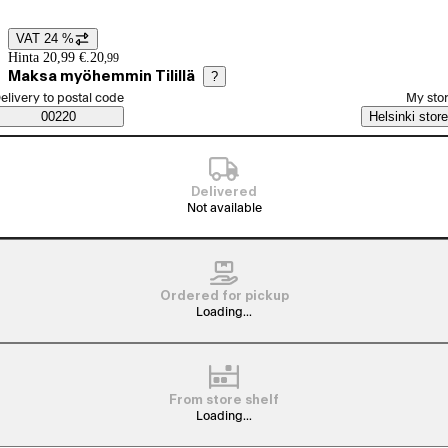
VAT 24 %
Price details
Hinta 20,99 €.
20
,
99
Maksa myöhemmin Tilillä
?
elect order method
elivery to postal code
My sto
Saatavuustiedot
00220
Helsinki store
Delivered
Not available
Ordered for pickup
Loading...
From store shelf
Loading...