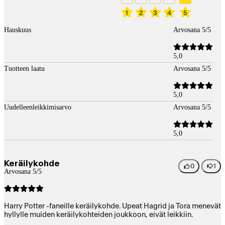
1
2
3
4
5
Hauskuus
Arvosana 5/5
5,0
Tuotteen laatu
Arvosana 5/5
5,0
Uudelleenleikkimisarvo
Arvosana 5/5
5,0
Keräilykohde
0
1
Arvosana 5/5
Harry Potter -faneille keräilykohde. Upeat Hagrid ja Tora menevät
hyllylle muiden keräilykohteiden joukkoon, eivät leikkiin.