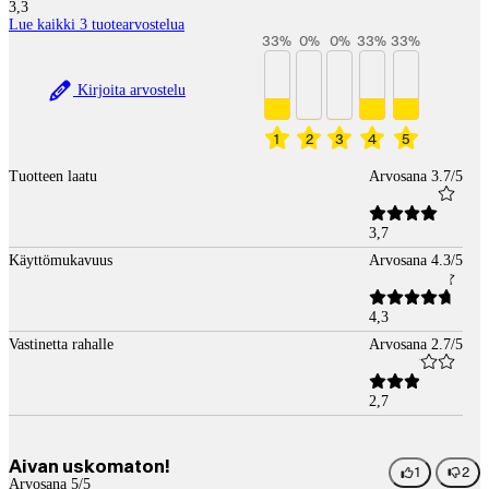
3,3
Lue kaikki 3 tuotearvostelua
33
%
0
%
0
%
33
%
33
%
Kirjoita arvostelu
1
2
3
4
5
Tuotteen laatu
Arvosana 3.7/5
3,7
Käyttömukavuus
Arvosana 4.3/5
4,3
Vastinetta rahalle
Arvosana 2.7/5
2,7
Aivan uskomaton!
1
2
Arvosana 5/5