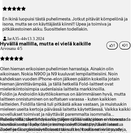
En ikinä luopuisi tästä puhelimesta. Jotkut pitävät kömpelönä ja
isona, mutta se on käyttäjästä kiinni!! Upea ja toimiva ja
pitkäkestoinen akku. Suosittelen todellakin.
JarA
35–44v
13.3.2024
Hyvällä mallilla, mutta ei vielä kaikille
1
1
Arvosana 4/5
Olen hieman erikoisien puhelimien harrastaja. Ainakin olin
aikoinaan. Nokia N900 ja N9 kuuluvat lempilaitteisiini. Noin
kahdeksan vuoden iPhone-elon jälkeen päätin kokeilla jotain
hieman jännittävämpää, ja tällä hetkellä Fold-laitteet ovat
mielenkiintoisimpia uudenlaisia laitteita markkinoilla.
Foldin ja Androidin käyttökokemus on äärimmäisen hyvä, mutta
laitteen onnistuminen on softatuen varassa - kuten kaikkien
laitteiden. Foldilla tämä tuli pitkästä aikaa vastaan, ja muistuukin
mieleen useita kertoja päivässä laitetta käytettäessä. Vaikka kaikki
sovellukset toimivat ja näyttävät paremmalta isommalla
sisänäytöllä, täyttä tukea näyttöjen välillä vaihteluun ei monesta
Puhelimella tulee tehtyä aika paljon työasioita, joten on kiva saada
sovelluksesta löydy. Useimmiten sovellukset pyytävät latautua
hieman isompi kalenteri ja isompi näyttö tekstin lukemiseen.
uudelleen kun sisänäytön avaa tai sulkee, koska ne eivät pysty
Zoom ja Googlen sovellukset tukevat kohtuullisesti eri moodeja,