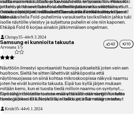
vaihtamaan resoluutiota ja kuvasuhdetta lennossa. Sovellukset
mutta esimerkiksi Slack ei tue Foldia sen erityisemmin. Perus tuki
jotka ovat tehneet tuen Fold-laitteille jatkavat saumattomasti
on tehty jotta sovelluksen uudelleenlataamiselta vältytään, mutta
menoa näytöltä toiseen siirryttäessä, mikä on vaikuttavaa ja
mitään uutta toiminnallisuutta isommalle näytölle siirtyminen ei
Onneksi lempipelini Clash of Clans tukee Foldia esimerkillisesti!
kätevää.
tuo.
Voin suositella Fold-puhelimia varauksetta taviksillekin jahka tuki
isolle näytölle yleistyy ja suljettuna puhelin ei ole niin kaponen.
Ehkäpä Fold 6 korjaa ainakin jälkimmäisen ongelman.
Chrispy
35–44v
9.3.2024
Samsung ei kunnioita takuuta
42
10
Arvosana 1/5
Näyttöön ilmestyi spontaanisti huonoja pikseleitä joten vein sen
huoltoon. Sieltä he sitten lähettivät sähköpostia että
näytönsuojassa on siinä kohtaa mikroskoopissa näkyvä naarmu
joten he eivät kunnioita takuuta. Eipä tuo kyllä järjen mukaan
mitään kerro, kun ei tuosta tiedä milloin naarmu on syntynyt.
Samsungin foldeilla taas on mainetta siitä että näyttöihin tulee
Eipä tähän talouteen osteta enää yhtäkään samsungin tuotetta
huonoja pikseleitä. Netistä luin lisäksi että Samsung on tehnyt
tämän jälkeen. Ei kännyköitä, ei telkkuja, eikä mitään muuta.
samaa muillekin luistaakseen takuusta.
Kride
35–44v
6.1.2024