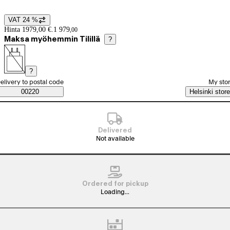
VAT 24 %
Price details
Hinta 1979,00 €.
1 979
,
00
Maksa myöhemmin Tilillä
?
?
elect order method
elivery to postal code
My sto
Saatavuustiedot
00220
Helsinki store
Delivered
Not available
Ordered for pickup
Loading...