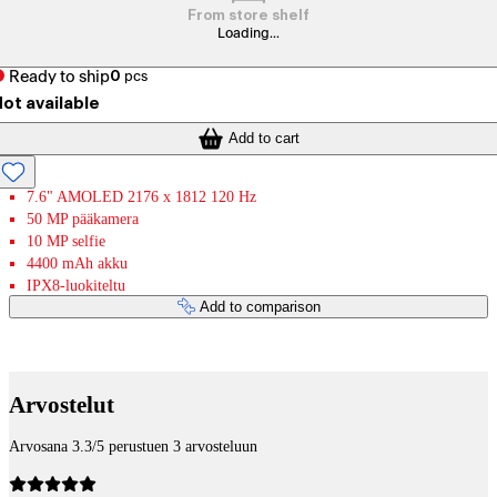
From store shelf
Loading...
Ready to ship
0
pcs
ot available
Add to cart
7.6" AMOLED 2176 x 1812 120 Hz
50 MP pääkamera
10 MP selfie
4400 mAh akku
IPX8-luokiteltu
Add to comparison
Payment services
Arvostelut
Arvosana 3.3/5 perustuen 3 arvosteluun