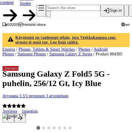
content
footer
Sign in
00220
Helsinki store
en
Käytössäsi on vanhempi selain, jota Verkkokauppa.com-
sivusto ei enää tue. Lue lisää täältä.
Etusivu
/
Phones, Tablets & Smart Watches
/
Phones
/
Android
Phones
/
Samsung Phones
/
Samsung Galaxy Z Series
/
Product 884305
Clearance
Samsung Galaxy Z Fold5 5G -
puhelin, 256/12 Gt, Icy Blue
Arvosana 3.3/5 perustuen 3 arvosteluun
3
reviews
1
question
Product images and videos
View product image 2
View product image 3
View product image 4
View product image 5
View product image 6
View product image 7
View product image 1