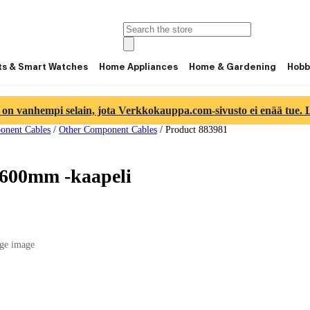
ts & Smart Watches
Home Appliances
Home & Gardening
Hobb
 on vanhempi selain, jota Verkkokauppa.com-sivusto ei enää tue. Lu
nent Cables
/
Other Component Cables
/
Product 883981
 600mm -kaapeli
ge image