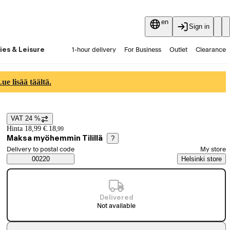
en
Sign in
ies & Leisure
1-hour delivery
For Business
Outlet
Clearance
Guides and articles
Vaihtokauppa
Services
Latest
e lisää täältä.
VAT 24 %
Price details
Hinta 18,99 €.
18
,
99
Maksa myöhemmin Tilillä
?
Select order method
Delivery to postal code
My store
Saatavuustiedot
00220
Helsinki store
Delivered
Not available