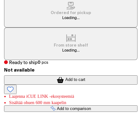
Ordered for pickup
Loading...
From store shelf
Loading...
Ready to ship
0
pcs
Not available
Add to cart
Laajenna iCUE LINK -ekosysteemiä
Sisältää ohuen 600 mm kaapelin
Add to comparison