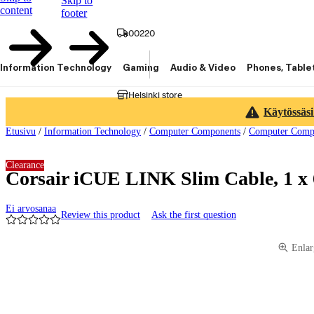
Skip to
content
footer
00220
Information Technology
Gaming
Audio & Video
Phones, Table
Helsinki store
Käytössäsi
Etusivu
/
Information Technology
/
Computer Components
/
Computer Compo
Clearance
Corsair iCUE LINK Slim Cable, 1 x
Ei arvosanaa
Review this product
Ask the first question
Product images and videos
Enlar