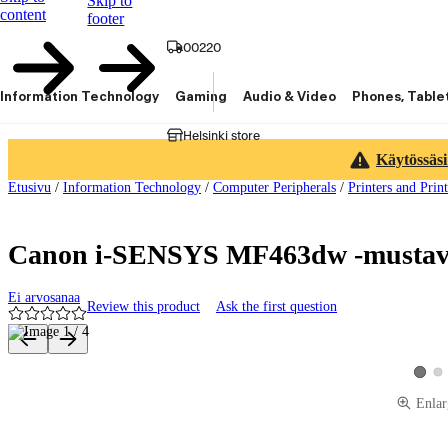
Skip to
content
footer
00220
Information Technology
Gaming
Audio & Video
Phones, Table
Helsinki store
Käytössäsi
Etusivu
/
Information Technology
/
Computer Peripherals
/
Printers and Prin
Canon i-SENSYS MF463dw -mustaval
Ei arvosanaa
Review this product
Ask the first question
Product images and videos
Vie
View p
Enlar