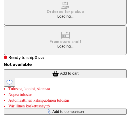
Ordered for pickup
Loading...
From store shelf
Loading...
Ready to ship
0
pcs
Not available
Add to cart
Tulostaa, kopioi, skannaa
Nopea tulostus
Automaattinen kaksipuolinen tulostus
Värillinen kosketusnäyttö
Add to comparison