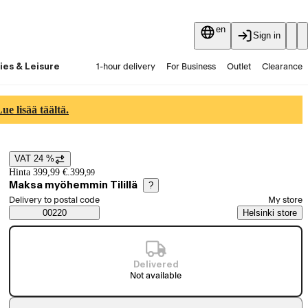
en
Sign in
ies & Leisure
1-hour delivery
For Business
Outlet
Clearance
Guides and articles
Vaihtokauppa
Services
Latest
e lisää täältä.
VAT 24 %
Price details
Hinta 399,99 €.
399
,
99
Maksa myöhemmin Tilillä
?
Select order method
Delivery to postal code
My store
Saatavuustiedot
00220
Helsinki store
Delivered
Not available