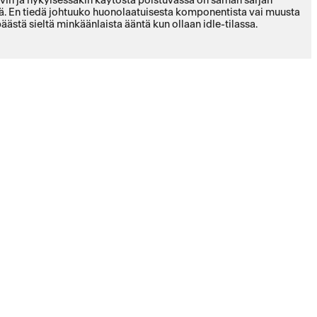
hyvin ja nykyisessäkin käytöstä poistuvassa on saman sarjan
nä. En tiedä johtuuko huonolaatuisesta komponentista vai muusta
ästä sieltä minkäänlaista ääntä kun ollaan idle-tilassa.