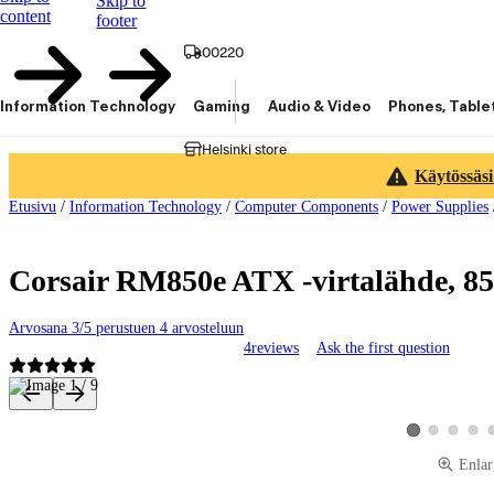
Skip to
content
footer
00220
Information Technology
Gaming
Audio & Video
Phones, Table
Helsinki store
Käytössäsi
Etusivu
/
Information Technology
/
Computer Components
/
Power Supplies
Corsair RM850e ATX -virtalähde, 8
Arvosana 3/5 perustuen 4 arvosteluun
4
reviews
Ask the first question
Product images and videos
View product ima
View produ
View 
View product im
Enlar