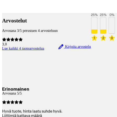
Payment services
25
%
25
%
0
%
Arvostelut
Arvosana 3/5 perustuen 4 arvosteluun
1
2
3
3,0
Kirjoita arvostelu
Lue kaikki 4 tuotearvostelua
Erinomainen
Arvosana 5/5
Hyvä tuote, hinta laatu suhde hyvä.
Liittimiä kattava määrä