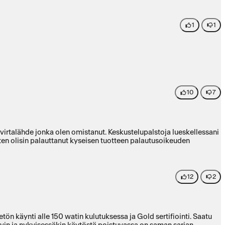
1
1
10
7
 virtalähde jonka olen omistanut. Keskustelupalstoja lueskellessani
n olisin palauttanut kyseisen tuotteen palautusoikeuden
12
2
ön käynti alle 150 watin kulutuksessa ja Gold sertifiointi. Saatu