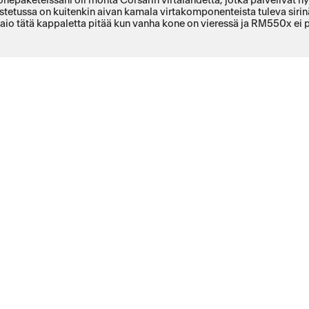
onepaketeissani oli monta Corsarin virtalähdettä, jotka palvelivat 
stetussa on kuitenkin aivan kamala virtakomponenteista tuleva siri
aio tätä kappaletta pitää kun vanha kone on vieressä ja RM550x ei pä