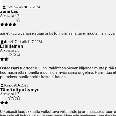
Juos
55–64v
20.12.2024
äänekäs
Arvosana 4/5
äänet kuulu vähän en tiiän onks toi normaalia tai ei,muuta ihan hy
daniel
17 tai alle
11.7.2024
Ei hiljainen
Arvosana 2/5
Ostaessani tuotteen luulin virtalähteen olevan hiljainen mutta pitää
huomasin että monella muulla on myös sama ongelma. Harmittaa ett
puitteissa, huollossakin kestäisi kauan.
Kaapo
20.6.2023
Tämä oli pettymys
Arvosana 1/5
Ulkoisesti laadukkaalta vaikuttava virtalähde ja ominaisuuksiltaan e