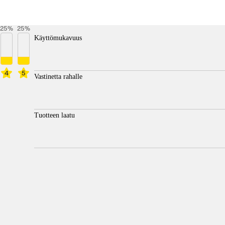
25
%
25
%
Käyttömukavuus
4
5
Vastinetta rahalle
Tuotteen laatu