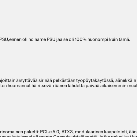
vä PSU,ennen oli no name PSU jaa se oli 100% huonompi kuin tämä.
 ajoittain ärsyttävää sirinää pelkästään työpöytäkäytössä, äänekkäin
en huomannut häiritsevän äänen lähdettä päivää aikaisemmin muute
rinomainen paketti: PCI-e 5.0, ATX3, modulaarinen kaapelointi, äänet