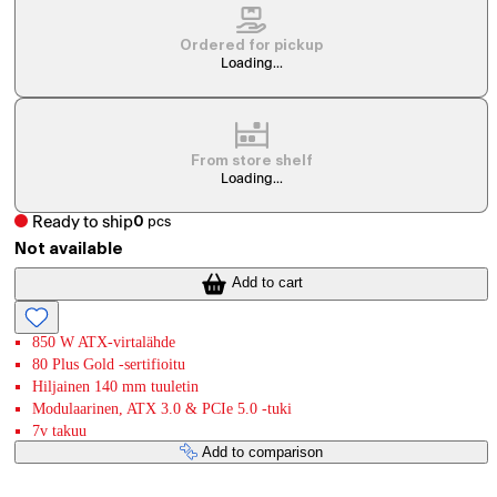
Ordered for pickup
Loading...
From store shelf
Loading...
Ready to ship
0
pcs
Not available
Add to cart
850 W ATX-virtalähde
80 Plus Gold -sertifioitu
Hiljainen 140 mm tuuletin
Modulaarinen, ATX 3.0 & PCIe 5.0 -tuki
7v takuu
Add to comparison