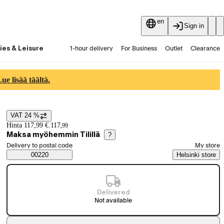
en
Sign in
ies & Leisure
1-hour delivery
For Business
Outlet
Clearance
Guides and articles
Vaihtokauppa
Services
Latest
e lisää täältä.
VAT 24 %
Price details
Hinta 117,99 €.
117
,
99
Maksa myöhemmin Tilillä
?
Select order method
Delivery to postal code
My store
Saatavuustiedot
00220
Helsinki store
Delivered
Not available