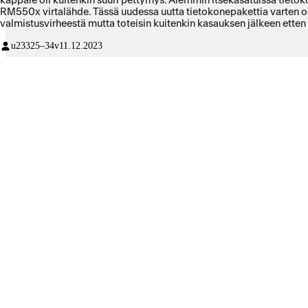
kappale oli kuitenkin suuri pettymys. Aiemmin itsekasatuissa tietok
RM550x virtalähde. Tässä uudessa uutta tietokonepakettia varten o
valmistusvirheestä mutta toteisin kuitenkin kasauksen jälkeen etten 
u233
25–34v
11.12.2023