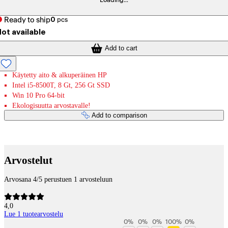
Loading...
Ready to ship
0
pcs
ot available
Add to cart
Käytetty aito & alkuperäinen HP
Intel i5-8500T, 8 Gt, 256 Gt SSD
Win 10 Pro 64-bit
Ekologisuutta arvostavalle!
Add to comparison
Payment services
Arvostelut
Arvosana 4/5 perustuen 1 arvosteluun
4,0
Lue 1 tuotearvostelu
0
%
0
%
0
%
100
%
0
%