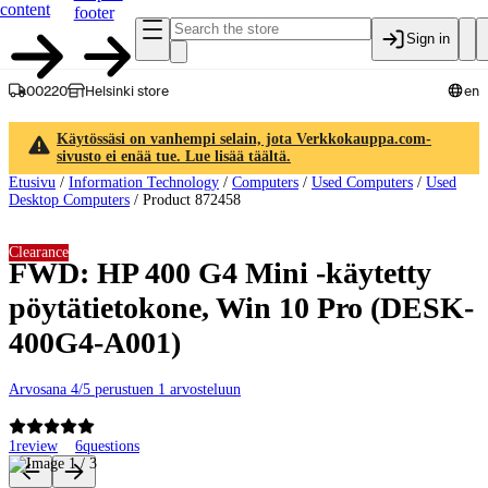
content
footer
Sign in
00220
Helsinki store
en
Käytössäsi on vanhempi selain, jota Verkkokauppa.com-
sivusto ei enää tue. Lue lisää täältä.
Etusivu
/
Information Technology
/
Computers
/
Used Computers
/
Used
Desktop Computers
/
Product 872458
Clearance
FWD: HP 400 G4 Mini -käytetty
pöytätietokone, Win 10 Pro (DESK-
400G4-A001)
Arvosana 4/5 perustuen 1 arvosteluun
1
review
6
questions
Product images and videos