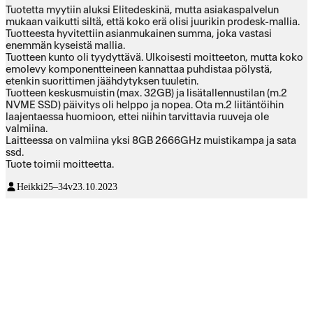
Tuotetta myytiin aluksi Elitedeskinä, mutta asiakaspalvelun
mukaan vaikutti siltä, että koko erä olisi juurikin prodesk-mallia.
Tuotteesta hyvitettiin asianmukainen summa, joka vastasi
enemmän kyseistä mallia.
Tuotteen kunto oli tyydyttävä. Ulkoisesti moitteeton, mutta koko
emolevy komponentteineen kannattaa puhdistaa pölystä,
etenkin suorittimen jäähdytyksen tuuletin.
Tuotteen keskusmuistin (max. 32GB) ja lisätallennustilan (m.2
NVME SSD) päivitys oli helppo ja nopea. Ota m.2 liitäntöihin
laajentaessa huomioon, ettei niihin tarvittavia ruuveja ole
valmiina.
Laitteessa on valmiina yksi 8GB 2666GHz muistikampa ja sata
ssd.
Tuote toimii moitteetta.
Heikki
25–34v
23.10.2023