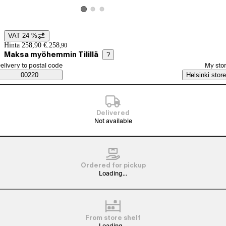
View product image 2
View product image 3
View product image 1
VAT 24 %
Price details
Hinta 258,90 €.
258
,
90
Maksa myöhemmin Tilillä
?
elect order method
elivery to postal code
My sto
Saatavuustiedot
00220
Helsinki store
Delivered
Not available
Ordered for pickup
Loading...
From store shelf