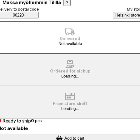
Maksa myöhemmin Tilillä
?
elect order method
elivery to postal code
My sto
Saatavuustiedot
00220
Helsinki store
Delivered
Not available
Ordered for pickup
Loading...
From store shelf
Loading...
Ready to ship
0
pcs
ot available
Add to cart