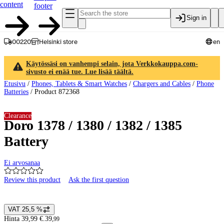
content
footer
Sign in
00220
Helsinki store
en
Käytössäsi on vanhempi selain, jota Verkkokauppa.com-
sivusto ei enää tue. Lue lisää täältä.
Etusivu
/
Phones, Tablets & Smart Watches
/
Chargers and Cables
/
Phone
Batteries
/
Product 872368
Clearance
Doro 1378 / 1380 / 1382 / 1385
Battery
Ei arvosanaa
Review this product
Ask the first question
Product images and videos
VAT 25,5 %
Price details
Hinta 39,99 €.
39
,
99