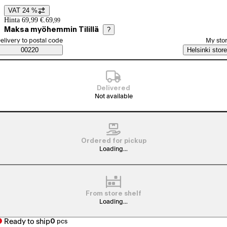
VAT 24 %
Price details
Hinta 69,99 €.
69
,
99
Maksa myöhemmin Tilillä
?
elect order method
elivery to postal code
My sto
Saatavuustiedot
00220
Helsinki store
Delivered
Not available
Ordered for pickup
Loading...
From store shelf
Loading...
Ready to ship
0
pcs