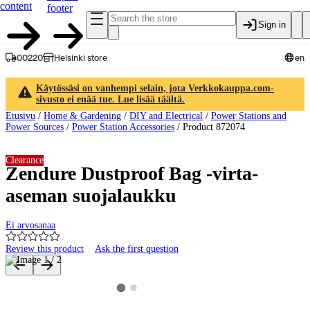
content
footer
Sign in
00220
Helsinki store
en
Käytössäsi on vanhempi selain, jota Verkkokauppa.com-
sivusto ei enää tue. Lue lisää täältä.
Etusivu
/
Home & Gardening
/
DIY and Electrical
/
Power Stations and
Power Sources
/
Power Station Accessories
/
Product 872074
Clearance
Zendure Dustproof Bag -virta-
aseman suojalaukku
Ei arvosanaa
Review this product
Ask the first question
Product images and videos
View product image 2
View product image 1